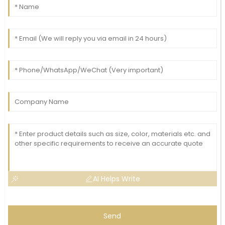
AI Helps Write
Send