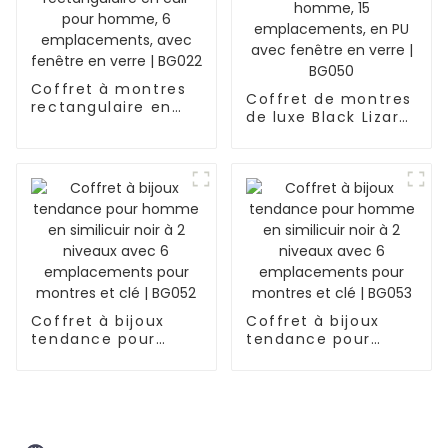
fenêtre, 12
emplacements |
BG051
Coffret à montres
Coffret de montres
rectangulaire en
de luxe Black Lizard
cuir pour homme, 6
pour homme, 15
emplacements,
emplacements, en
avec fenêtre en
PU avec fenêtre en
verre | BG022
verre | BG050
Coffret à bijoux
Coffret à bijoux
tendance pour
tendance pour
homme en
homme en
similicuir noir à 2
similicuir noir à 2
niveaux avec 6
niveaux avec 6
emplacements
emplacements
pour montres et clé
pour montres et clé
| BG052
| BG053