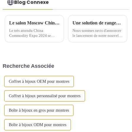
Blog Connexe
Le salon Moscow China Commodity Expo 2024 présente des solutions de stockage de qualité supérieure
Une solution de rangement artisanale exquise dévoilée lors d'une conférence de lancement de nouveaux produits
Le très attendu China
Nous sommes ravis d'annoncer
Commodity Expo 2024 se
le lancement de notre nouvelle
tiendra au « Centre
gamme de solutions de
d'exposition » IEC à Moscou
rangement artisanales, conçues
du 9 au 11 septembre. Cet
pour sublimer l'art d'offrir et
événement prestigieux offrira
d'organiser vos cadeaux. Notre
aux fabricants chinois...
gamme comprend des boîtes à
Recherche Associée
bijoux, ...
Coffret à bijoux OEM pour montres
Coffret à bijoux personnalisé pour montres
Boîte à bijoux en gros pour montres
Boîte à bijoux ODM pour montres