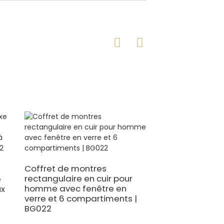
Coffret de montres
Coffret à bijou
rectangulaire en cuir pour
pour homme en s
e
homme avec fenêtre en
noir à 2 niveaux
ux
verre et 6 compartiments |
emplacements 
BG022
et clé | BG052