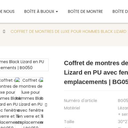
DE NOUS
BOÎTE À BIJOUX
BOÎTE DE MONTRE
BOÎTE 
COFFRET DE MONTRES DE LUXE POUR HOMMES BLACK LIZARD EN
Coffret de montres d
Loading...
Loading...
Lizard en PU avec fen
emplacements | BG0
Numéro d'article
BG0
Matériel
Léza
+ se
Taille
30*27