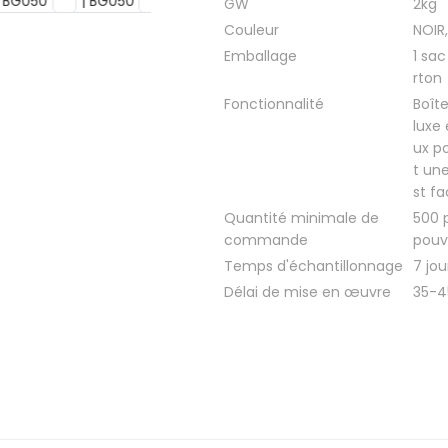
GW
2kg
Couleur
NOIR
Emballage
1 sac
rton
Fonctionnalité
Boît
luxe
ux p
t une
st fa
Quantité minimale de
500 
commande
pouv
Temps d'échantillonnage
7 jou
Délai de mise en œuvre
35-4