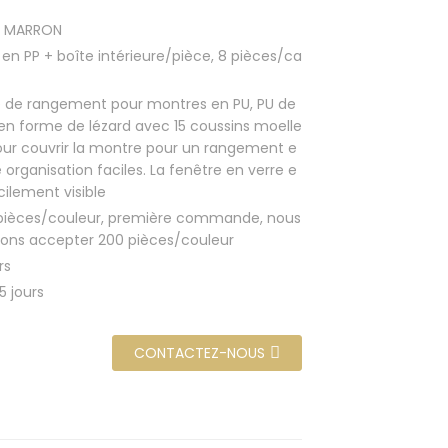
, MARRON
 en PP + boîte intérieure/pièce, 8 pièces/ca
e de rangement pour montres en PU, PU de
 en forme de lézard avec 15 coussins moelle
our couvrir la montre pour un rangement e
 organisation faciles. La fenêtre en verre e
cilement visible
pièces/couleur, première commande, nous
ons accepter 200 pièces/couleur
rs
5 jours
CONTACTEZ-NOUS