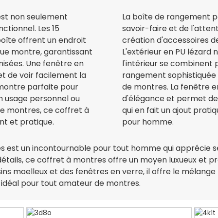
st non seulement
La boîte de rangement p
ctionnel. Les 15
savoir-faire et de l'atten
boîte offrent un endroit
création d'accessoires d
que montre, garantissant
L'extérieur en PU lézard n
nisées. Une fenêtre en
l'intérieur se combinent p
t de voir facilement la
rangement sophistiquée e
a montre parfaite pour
de montres. La fenêtre e
n usage personnel ou
d'élégance et permet de 
 montres, ce coffret à
qui en fait un ajout prati
nt et pratique.
pour homme.
es est un incontournable pour tout homme qui apprécie s
détails, ce coffret à montres offre un moyen luxueux et p
ns moelleux et des fenêtres en verre, il offre le mélange 
ix idéal pour tout amateur de montres.