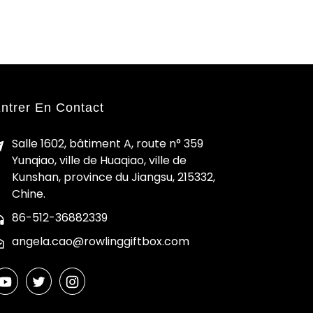
ntrer En Contact
Salle 1602, bâtiment A, route n° 359
Yunqiao, ville de Huaqiao, ville de
Kunshan, province du Jiangsu, 215332,
Chine.
86-512-36882339
angela.cao@rowlinggiftbox.com