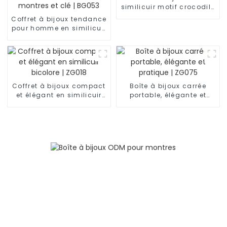
similicuir motif crocodile
demi-lune | ZG007
Coffret à bijoux tendance
pour homme en similicuir
noir à 2 niveaux avec 6
emplacements pour
montres et clé | BG053
Coffret à bijoux compact
Boîte à bijoux carrée
et élégant en similicuir
portable, élégante et
bicolore | ZG018
pratique | ZG075