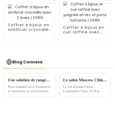
Coffret à bijoux en
Coffret à bijoux en
similicuir crocodile
cuir raffiné avec
avec 3 tiroirs |
poignée en arc et
ZG156
porte battante |
ZG165
Blog Connexe
Une solution de rangement artisanale exquise dévoilée lors d'une conférence de lancement de nouveaux produits
Le salon Moscow China Commodity Expo 2024 présente des solutions de stockage de qualité supérieure
Nous sommes ravis d'annoncer
Le très attendu China
le lancement de notre nouvelle
Commodity Expo 2024 se
gamme de solutions de
tiendra au « Centre
rangement artisanales, conçues
d'exposition » IEC à Moscou
pour sublimer l'art d'offrir et
du 9 au 11 septembre. Cet
d'organiser vos cadeaux. Notre
événement prestigieux offrira
gamme comprend des boîtes à
aux fabricants chinois...