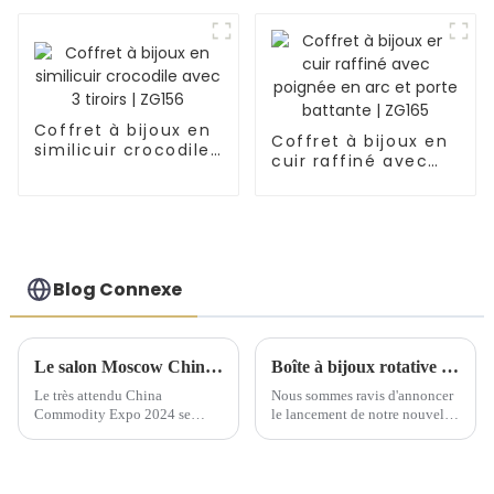
poche intérieure
voyage et tiroir |
portable | ZG150
ZG152
Coffret à bijoux en
Coffret à bijoux en
similicuir crocodile
cuir raffiné avec
avec 3 tiroirs |
poignée en arc et
ZG156
porte battante |
ZG165
Blog Connexe
Le salon Moscow China Commodity Expo 2024 présente des solutions de stockage de qualité supérieure
Boîte à bijoux rotative élégante : un incontournable pour chaque collection
Le très attendu China
Nous sommes ravis d'annoncer
Commodity Expo 2024 se
le lancement de notre nouvelle
tiendra au « Centre
boîte à bijoux rotative, un
d'exposition » IEC à Moscou
ajout raffiné à votre coiffeuse.
du 9 au 11 septembre. Cet
Cette boîte à bijoux est
événement prestigieux offrira
fabriquée en cuir synthétique