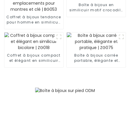
Boîte à bijoux en
similicuir motif crocodile
demi-lune | ZG007
Coffret à bijoux tendance
pour homme en similicuir
noir à 2 niveaux avec 6
emplacements pour
montres et clé | BG053
Coffret à bijoux compact
Boîte à bijoux carrée
et élégant en similicuir
portable, élégante et
bicolore | ZG018
pratique | ZG075