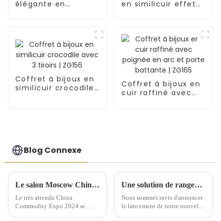
élégante en
en similicuir effet
similicuir avec
croco avec étui de
poche intérieure
voyage et tiroir |
portable | ZG150
ZG152
Coffret à bijoux en
Coffret à bijoux en
similicuir crocodile
cuir raffiné avec
avec 3 tiroirs |
poignée en arc et
ZG156
porte battante |
ZG165
Blog Connexe
Le salon Moscow China Commodity Expo 2024 présente des solutions de stockage de qualité supérieure
Une solution de rangement artisanale exquise dévoilée lors d'une conférence de lancement de nouveaux produits
Le très attendu China
Nous sommes ravis d'annoncer
Commodity Expo 2024 se
le lancement de notre nouvelle
tiendra au « Centre
gamme de solutions de