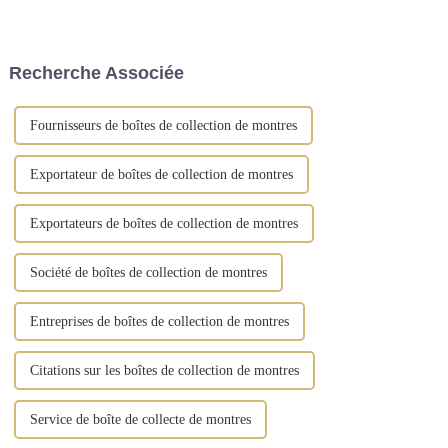
d'exposition » IEC à Moscou
rangement artisanales, conçues
du 9 au 11 septembre. Cet
pour sublimer l'art d'offrir et
événement prestigieux offrira
d'organiser vos cadeaux. Notre
aux fabricants chinois...
gamme comprend des boîtes à
Recherche Associée
bijoux, ...
Fournisseurs de boîtes de collection de montres
Exportateur de boîtes de collection de montres
Exportateurs de boîtes de collection de montres
Société de boîtes de collection de montres
Entreprises de boîtes de collection de montres
Citations sur les boîtes de collection de montres
Service de boîte de collecte de montres