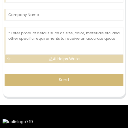
AI Helps Write
Send