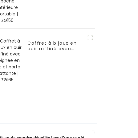
Coffret à bijoux en
cuir raffiné avec
poignée en arc et
porte battante |
ZG165
Une solution de rangement artisanale exquise dévoilée lors d'une conférence de lancement de nouveaux produits