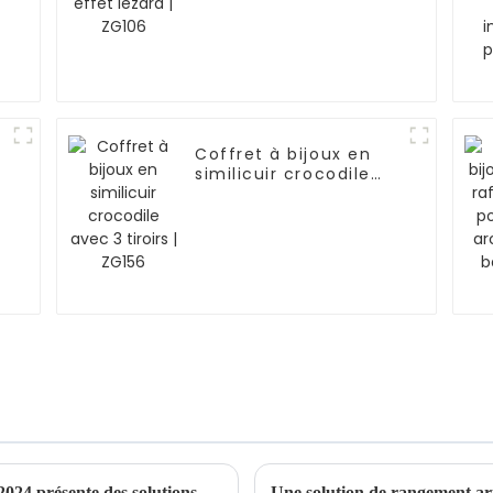
Coffret à bijoux en
similicuir crocodile
avec 3 tiroirs | ZG156
Le salon Moscow China Commodity Expo 2024 présente des solutions de stockage de qualité supérieure