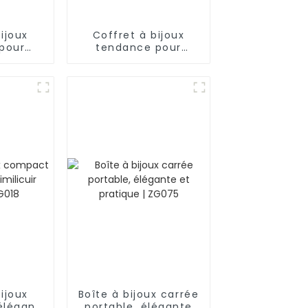
ijoux
Coffret à bijoux
pour
tendance pour
ilicuir
homme en similicuir
veaux
noir à 2 niveaux
6
avec 6
s pour
emplacements pour
clé |
montres et clé |
BG053
ijoux
Boîte à bijoux carrée
élégant
portable, élégante