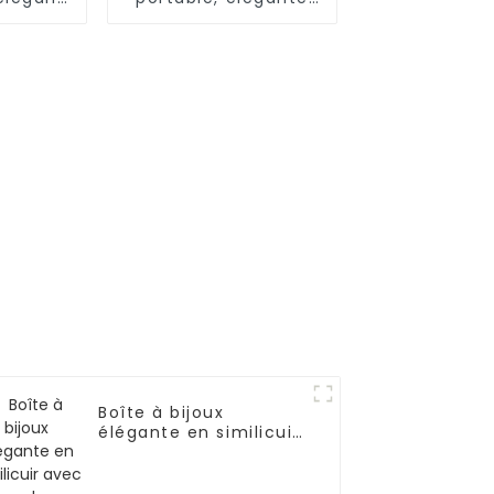
bicolore
et pratique | ZG075
8
Boîte à bijoux
élégante en similicuir
avec poche intérieure
portable | ZG150