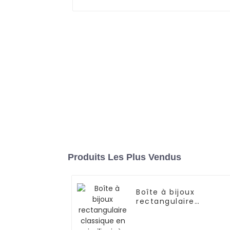
Produits Les Plus Vendus
Boîte à bijoux
rectangulaire
classique en similicui
à imprimé serpent |
ZG091