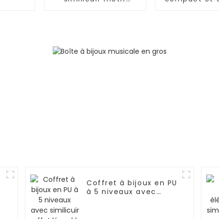
crocodile demi-lune
en similicuir 
| ZG007
| ZG01
Coffret à bijoux en PU
à 5 niveaux avec
r
similicuir effet lézard
| ZG106