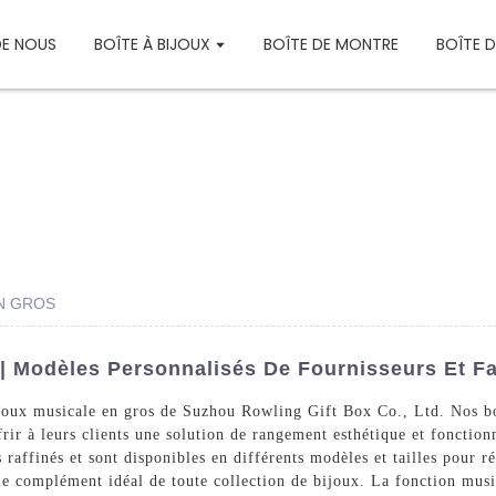
DE NOUS
BOÎTE À BIJOUX
BOÎTE DE MONTRE
BOÎTE 
EN GROS
 | Modèles Personnalisés De Fournisseurs Et F
ijoux musicale en gros de Suzhou Rowling Gift Box Co., Ltd. Nos bo
ffrir à leurs clients une solution de rangement esthétique et fonctio
 raffinés et sont disponibles en différents modèles et tailles pour r
t le complément idéal de toute collection de bijoux. La fonction mus