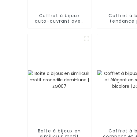
Coffret à bijoux
Coffret à b
auto-ouvrant avec
tendance 
coutures diamant et
homme en sim
boîte intérieure |
noir à 2 ni
ZG223
avec 
emplacement
montres et 
BG052
Boîte à bijoux en
Coffret à b
similicuir motif
compact et 