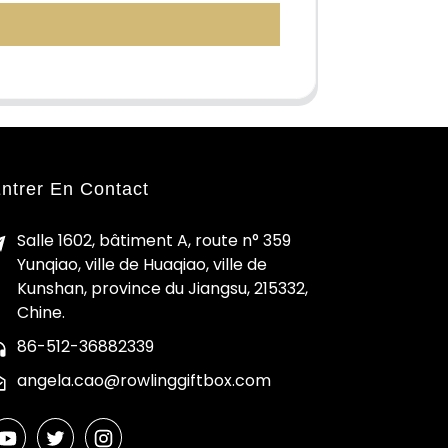
ntrer En Contact
Salle 1602, bâtiment A, route n° 359
Yunqiao, ville de Huaqiao, ville de
Kunshan, province du Jiangsu, 215332,
Chine.
86-512-36882339
angela.cao@rowlinggiftbox.com