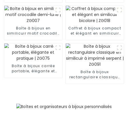
noir à 2 niveaux avec 6
noir à 2 niveaux avec 6
emplacements pour
emplacements pour
montres et clé | BG052
montres et clé | BG053
Boîte à bijoux en
Coffret à bijoux compact
similicuir motif crocodile
et élégant en similicuir
demi-lune | ZG007
bicolore | ZG018
Boîte à bijoux carrée
portable, élégante et
Boîte à bijoux
pratique | ZG075
rectangulaire classique
en similicuir à imprimé
serpent | ZG091