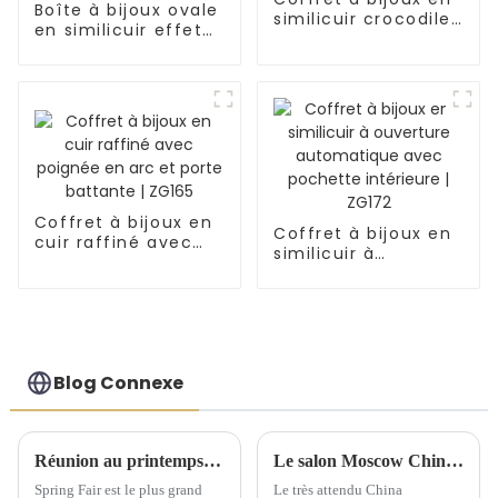
Boîte à bijoux ovale
similicuir crocodile
en similicuir effet
avec 3 tiroirs |
croco avec étui de
ZG156
voyage et tiroir |
ZG152
Coffret à bijoux en
Coffret à bijoux en
cuir raffiné avec
similicuir à
poignée en arc et
ouverture
porte battante |
automatique avec
ZG165
pochette intérieure
| ZG172
Blog Connexe
Réunion au printemps 2025 du Comité exécutif national de Birmingham
Le salon Moscow China Commodity Expo 2024 présente des solutions de stockage de qualité supérieure
Spring Fair est le plus grand
Le très attendu China