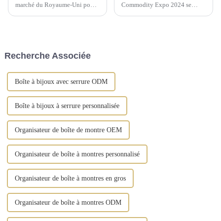
marché du Royaume-Uni pour
Commodity Expo 2024 se
les produits de gros pour la
tiendra au « Centre
maison, les cadeaux, la mode et
d'exposition » IEC à Moscou
les produits du quotidien.
du 9 au 11 septembre. Cet
événement prestigieux offrira
aux fabricants chinois...
Recherche Associée
Boîte à bijoux avec serrure ODM
Boîte à bijoux à serrure personnalisée
Organisateur de boîte de montre OEM
Organisateur de boîte à montres personnalisé
Organisateur de boîte à montres en gros
Organisateur de boîte à montres ODM