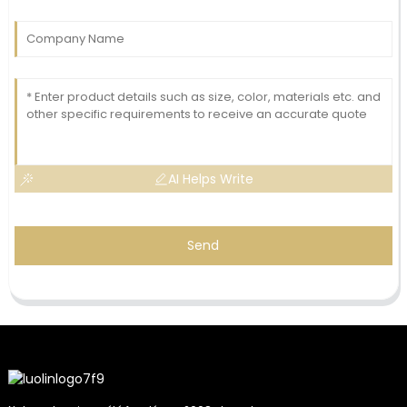
AI Helps Write
Send