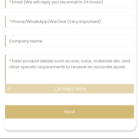
AI Helps Write
Send