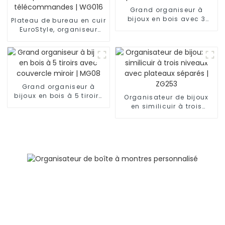
Grand organiseur à
bijoux en bois avec 3
Plateau de bureau en cuir
tiroirs et portes latérales |
EuroStyle, organiseur
MG02
pour clés, pièces de
monnaie,
télécommandes | WG016
Grand organiseur à
bijoux en bois à 5 tiroirs
Organisateur de bijoux
avec couvercle miroir |
en similicuir à trois
MG08
niveaux avec plateaux
séparés | ZG253