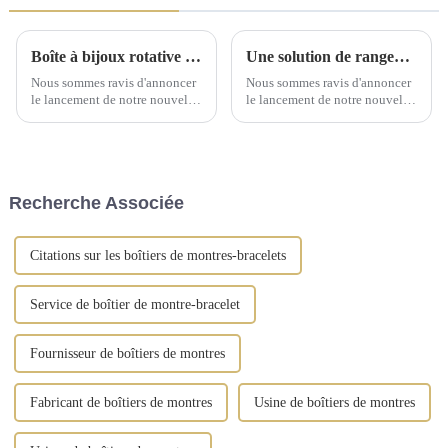
Boîte à bijoux rotative élégante : un incontournable pour chaque collection
Une solution de rangement artisanale exquise dévoilée lors d'une conférence de lancement de nouveaux produits
Nous sommes ravis d'annoncer
Nous sommes ravis d'annoncer
le lancement de notre nouvelle
le lancement de notre nouvelle
boîte à bijoux rotative, un
gamme de solutions de
ajout raffiné à votre coiffeuse.
rangement artisanales, conçues
Cette boîte à bijoux est
pour sublimer l'art d'offrir et
fabriquée en cuir synthétique
d'organiser vos cadeaux. Notre
de qualité supérieure et arbore
gamme comprend des boîtes à
Recherche Associée
des finitions dorées vintage.
bijoux, ...
Citations sur les boîtiers de montres-bracelets
Service de boîtier de montre-bracelet
Fournisseur de boîtiers de montres
Fabricant de boîtiers de montres
Usine de boîtiers de montres