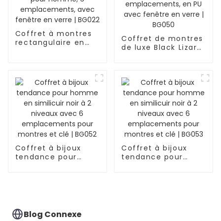
emplacements |
BG051
Coffret à montres
Coffret de montres
rectangulaire en
de luxe Black Lizard
cuir pour homme, 6
pour homme, 15
emplacements,
emplacements, en
avec fenêtre en
PU avec fenêtre en
verre | BG022
verre | BG050
Coffret à bijoux
Coffret à bijoux
tendance pour
tendance pour
homme en
homme en
similicuir noir à 2
similicuir noir à 2
niveaux avec 6
niveaux avec 6
emplacements
emplacements
pour montres et clé
pour montres et clé
| BG052
| BG053
Blog Connexe