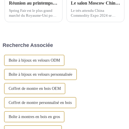
Réunion au printemps 2025 du Comité exécutif national de Birmingham
Le salon Moscow China Commodity Expo 2024 présente des solutions de stockage de qualité supérieure
Spring Fair est le plus grand
Le très attendu China
marché du Royaume-Uni pour
Commodity Expo 2024 se
les produits de gros pour la
tiendra au « Centre
maison, les cadeaux, la mode et
d'exposition » IEC à Moscou
les produits du quotidien.
du 9 au 11 septembre. Cet
événement prestigieux offrira
aux fabricants chinois...
Recherche Associée
Boîte à bijoux en velours ODM
Boîte à bijoux en velours personnalisée
Coffret de montre en bois OEM
Coffret de montre personnalisé en bois
Boîte à montres en bois en gros