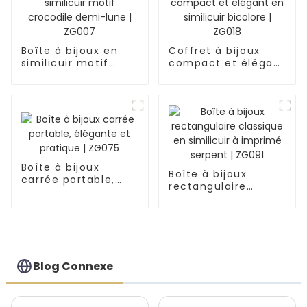
Boîte à bijoux en
Coffret à bijoux
similicuir motif
compact et élégant
crocodile demi-
en similicuir
lune | ZG007
bicolore | ZG018
Boîte à bijoux
Boîte à bijoux
carrée portable,
rectangulaire
élégante et
classique en
pratique | ZG075
similicuir à imprimé
serpent | ZG091
Blog Connexe