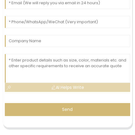
AI Helps Write
Send