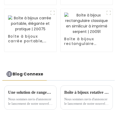
crocodile demi-
en similicuir
lune | ZG007
bicolore | ZG018
Boîte à bijoux
Boîte à bijoux
carrée portable,
rectangulaire
élégante et
classique en
pratique | ZG075
similicuir à imprimé
serpent | ZG091
Blog Connexe
Une solution de rangement artisanale exquise dévoilée lors d'une conférence de lancement de nouveaux produits
Boîte à bijoux rotative élégante : un incontournable pour chaque collection
Nous sommes ravis d'annoncer
Nous sommes ravis d'annoncer
le lancement de notre nouvelle
le lancement de notre nouvelle
gamme de solutions de
boîte à bijoux rotative, un
rangement artisanales, conçues
ajout raffiné à votre coiffeuse.
pour sublimer l'art d'offrir et
Cette boîte à bijoux est