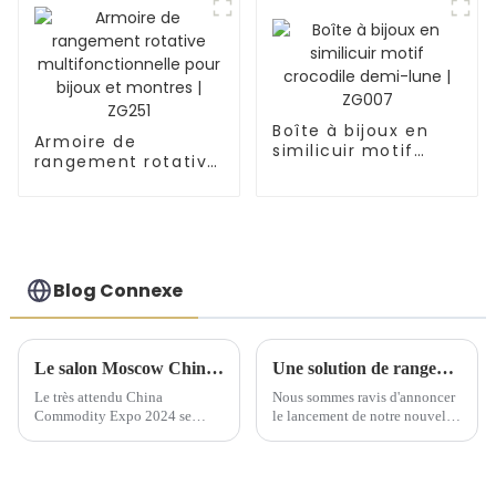
Boîte à bijoux en
Armoire de
similicuir motif
rangement rotative
crocodile demi-
multifonctionnelle
lune | ZG007
pour bijoux et
montres | ZG251
Blog Connexe
Le salon Moscow China Commodity Expo 2024 présente des solutions de stockage de qualité supérieure
Une solution de rangement artisanale exquise dévoilée lors d'une conférence de lancement de nouveaux produits
Le très attendu China
Nous sommes ravis d'annoncer
Commodity Expo 2024 se
le lancement de notre nouvelle
tiendra au « Centre
gamme de solutions de
d'exposition » IEC à Moscou
rangement artisanales, conçues
du 9 au 11 septembre. Cet
pour sublimer l'art d'offrir et
événement prestigieux offrira
d'organiser vos cadeaux. Notre