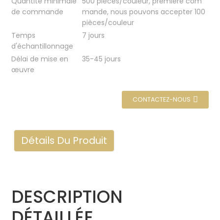
Quantité minimale
500 pièces/couleur, première com
de commande
mande, nous pouvons accepter 100
pièces/couleur
Temps
7 jours
d'échantillonnage
Délai de mise en
35-45 jours
œuvre
CONTACTEZ-NOUS
Détails Du Produit
DESCRIPTION
DÉTAILLÉE