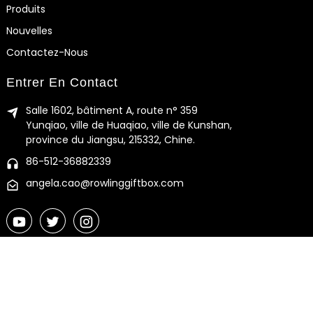
Produits
Nouvelles
Contactez-Nous
Entrer En Contact
Salle 1602, bâtiment A, route n° 359
Yunqiao, ville de Huaqiao, ville de Kunshan,
province du Jiangsu, 215332, Chine.
86-512-36882339
angela.cao@rowlinggiftbox.com
© Copyright - 2010-2024 : Tous droits réservés.
Plan du site
-
Plan du siteTrans
-
Recherche principale