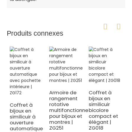
Produits connexes
Armoire de
Coffret à
rangement
bijoux en
C
rotative
similicuir
b
Coffret à
multifonctionnelle
bicolore
é
bijoux en
pour bijoux et
compact et
s
similicuir à
montres |
élégant |
n
ouverture
ZG251
ZG018
s
automatique