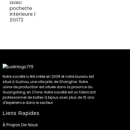
f
avec
c
pochette
intérieure |
ZG172
Notre société a été créée en 2008 et notre bureau est
situé à Suzhou, une ville près de Shanghai. Notre
usine de production est située dans la province du
Guangdong, en Chine. Notre société est un fabricant
professionnel de boîtes à bijoux avec plus de 15 ans
d'expérience dans le secteur.
Liens Rapides
À Propos De Nous