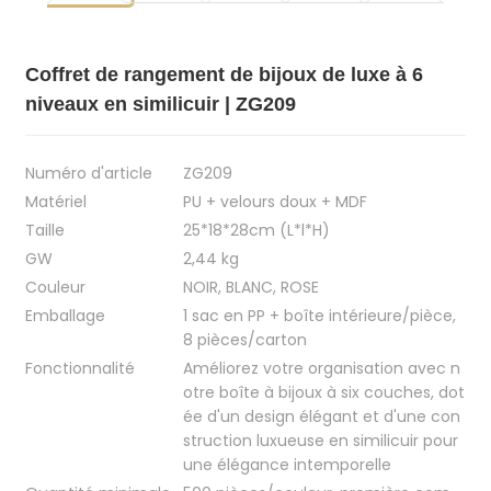
Coffret de rangement de bijoux de luxe à 6
niveaux en similicuir | ZG209
Numéro d'article
ZG209
Matériel
PU + velours doux + MDF
Taille
25*18*28cm (L*l*H)
GW
2,44 kg
Couleur
NOIR, BLANC, ROSE
Emballage
1 sac en PP + boîte intérieure/pièce,
8 pièces/carton
Fonctionnalité
Améliorez votre organisation avec n
otre boîte à bijoux à six couches, dot
ée d'un design élégant et d'une con
struction luxueuse en similicuir pour
une élégance intemporelle