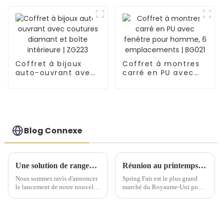
qualité supérieure
montres | ZG251
pour un rangement
élégant à la maison
WG015
Coffret à bijoux
Coffret à montres
auto-ouvrant avec
carré en PU avec
coutures diamant
fenêtre pour
et boîte intérieure |
homme, 6
ZG223
emplacements |
BG021
Blog Connexe
Une solution de rangement artisanale exquise dévoilée lors d'une conférence de lancement de nouveaux produits
Réunion au printemps 2025 du Comité exécutif national de Birmingham
Nous sommes ravis d'annoncer
Spring Fair est le plus grand
le lancement de notre nouvelle
marché du Royaume-Uni pour
gamme de solutions de
les produits de gros pour la
rangement artisanales, conçues
maison, les cadeaux, la mode et
pour sublimer l'art d'offrir et
les produits du quotidien.
d'organiser vos cadeaux. Notre