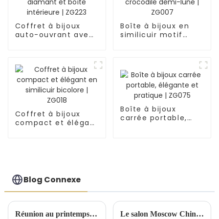
Coffret à bijoux
Boîte à bijoux en
auto-ouvrant avec
similicuir motif
coutures diamant
crocodile demi-
et boîte intérieure |
lune | ZG007
ZG223
Boîte à bijoux
Coffret à bijoux
carrée portable,
compact et élégant
élégante et
en similicuir
pratique | ZG075
bicolore | ZG018
Blog Connexe
Réunion au printemps 2025 du Comité exécutif national de Birmingham
Le salon Moscow China Commodity Expo 2024 présente des solutions de stockage de qualité supérieure