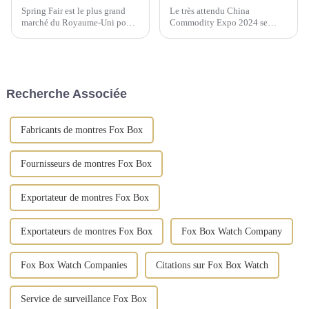
Spring Fair est le plus grand
Le très attendu China
marché du Royaume-Uni pour
Commodity Expo 2024 se
les produits de gros pour la
tiendra au « Centre
maison, les cadeaux, la mode et
d'exposition » IEC à Moscou
les produits du quotidien.
du 9 au 11 septembre. Cet
événement prestigieux offrira
aux fabricants chinois...
Recherche Associée
Fabricants de montres Fox Box
Fournisseurs de montres Fox Box
Exportateur de montres Fox Box
Exportateurs de montres Fox Box
Fox Box Watch Company
Fox Box Watch Companies
Citations sur Fox Box Watch
Service de surveillance Fox Box