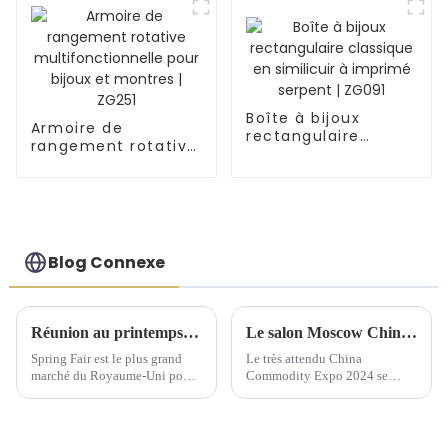
Boîte à bijoux
Armoire de
rectangulaire
rangement rotative
classique en
multifonctionnelle
similicuir à imprimé
pour bijoux et
serpent | ZG091
montres | ZG251
Blog Connexe
Réunion au printemps 2025 du Comité exécutif national de Birmingham
Le salon Moscow China Commodity Expo 2024 présente des solutions de stockage de qualité supérieure
Spring Fair est le plus grand
Le très attendu China
marché du Royaume-Uni pour
Commodity Expo 2024 se
les produits de gros pour la
tiendra au « Centre
maison, les cadeaux, la mode et
d'exposition » IEC à Moscou
les produits du quotidien.
du 9 au 11 septembre. Cet
événement prestigieux offrira