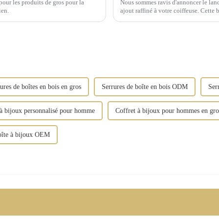
our les produits de gros pour la
Nous sommes ravis d'annoncer le lanc
ien.
ajout raffiné à votre coiffeuse. Cette
qualité supérieure et arbore des finit
ures de boîtes en bois en gros
Serrures de boîte en bois ODM
Ser
 à bijoux personnalisé pour homme
Coffret à bijoux pour hommes en gro
îte à bijoux OEM