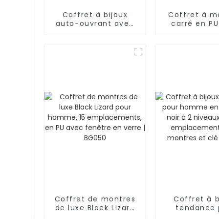
Coffret à bijoux
Coffret à m
auto-ouvrant avec
carré en P
coutures diamant et
fenêtre 
boîte intérieure |
homme,
ZG223
emplaceme
BG021
Coffret de montres
Coffret à b
de luxe Black Lizard
tendance 
pour homme, 15
homme en sim