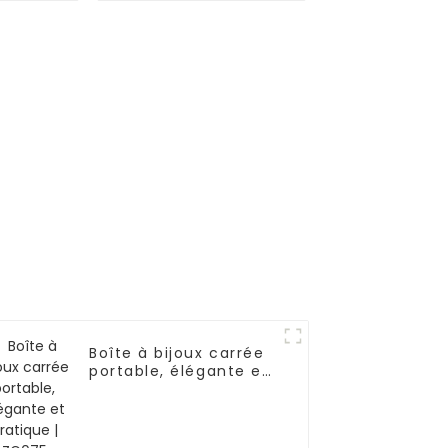
veaux
noir à 2 niveaux
6
avec 6
s pour
emplacements pour
clé |
montres et clé |
BG053
Boîte à bijoux carrée
portable, élégante et
pratique | ZG075