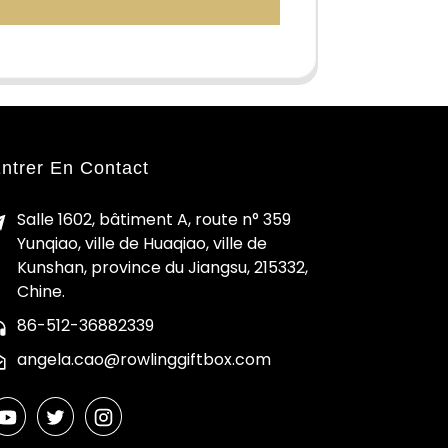
ntrer En Contact
Salle 1602, bâtiment A, route n° 359
Yunqiao, ville de Huaqiao, ville de
Kunshan, province du Jiangsu, 215332,
Chine.
86-512-36882339
angela.cao@rowlinggiftbox.com