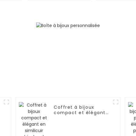
emplacements, en
noir à 2 ni
PU avec fenêtre en
avec 
verre | BG050
emplacement
montres et 
BG052
Coffret à bijoux
compact et élégant
|
en similicuir bicolore |
ZG018