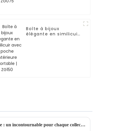
Boîte à bijoux
élégante en similicuir
avec poche intérieure
portable | ZG150
Boîte à bijoux rotative élégante : un incontournable pour chaque collection