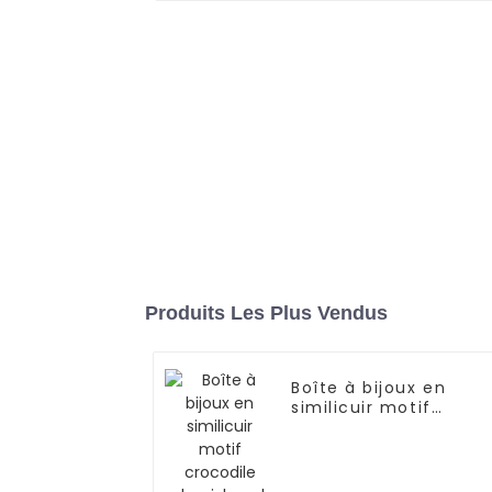
Produits Les Plus Vendus
Boîte à bijoux en
similicuir motif
crocodile demi-lune 
ZG007