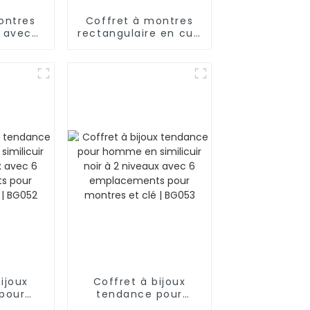
ontres
Coffret à montres
U avec
rectangulaire en cuir
pour
pour homme, 6
 6
emplacements, avec
nts |
fenêtre en verre |
BG022
ijoux
Coffret à bijoux
pour
tendance pour
ilicuir
homme en similicuir