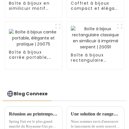
Boîte à bijoux en
Coffret à bijoux
similicuir motif
compact et élégant
crocodile demi-
en similicuir
lune | ZG007
bicolore | ZG018
Boîte à bijoux
Boîte à bijoux
carrée portable,
rectangulaire
élégante et
classique en
pratique | ZG075
similicuir à imprimé
serpent | ZG091
Blog Connexe
Réunion au printemps 2025 du Comité exécutif national de Birmingham
Une solution de rangement artisanale exquise dévoilée lors d'une conférence de lancement de nouveaux produits
Spring Fair est le plus grand
Nous sommes ravis d'annoncer
marché du Royaume-Uni pour
le lancement de notre nouvelle