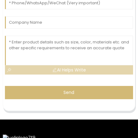
AI Helps Write
Send