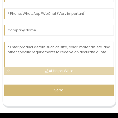
AI Helps Write
Send