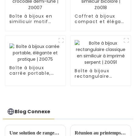
Boîte à bijoux en
Coffret à bijoux
similicuir motif
compact et élégant
crocodile demi-
en similicuir
lune | ZG007
bicolore | ZG018
Boîte à bijoux
Boîte à bijoux
carrée portable,
rectangulaire
élégante et
classique en
pratique | ZG075
similicuir à imprimé
serpent | ZG091
Blog Connexe
Une solution de rangement artisanale exquise dévoilée lors d'une conférence de lancement de nouveaux produits
Réunion au printemps 2025 du Comité exécutif national de Birmingham