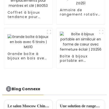
Armoire de
Coffret à bijoux
rangement rotative
tendance pour
multifonctionnelle
homme en
pour bijoux et
similicuir noir à 2
montres | ZG251
niveaux avec 6
emplacements
pour montres et clé
| BG053
Grande boîte à
Boîte à bijoux
bijoux en bois avec
portable en
6 tiroirs | MG10
similicuir en forme
de cœur avec
fermeture éclair |
ZG256
Blog Connexe
Le salon Moscow China Commodity Expo 2024 présente des solutions de stockage de qualité supérieure
Une solution de rangement artisanale exquise dévoilée lors d'une conférence de lancement de nouveaux produits