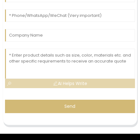
AI Helps Write
Send