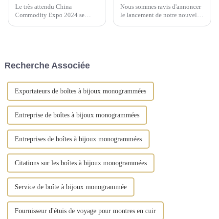
Le très attendu China
Nous sommes ravis d'annoncer
Commodity Expo 2024 se
le lancement de notre nouvelle
tiendra au « Centre
gamme de solutions de
d'exposition » IEC à Moscou
rangement artisanales, conçues
du 9 au 11 septembre. Cet
pour sublimer l'art d'offrir et
événement prestigieux offrira
d'organiser vos cadeaux. Notre
aux fabricants chinois...
gamme comprend des boîtes à
Recherche Associée
bijoux, ...
Exportateurs de boîtes à bijoux monogrammées
Entreprise de boîtes à bijoux monogrammées
Entreprises de boîtes à bijoux monogrammées
Citations sur les boîtes à bijoux monogrammées
Service de boîte à bijoux monogrammée
Fournisseur d'étuis de voyage pour montres en cuir