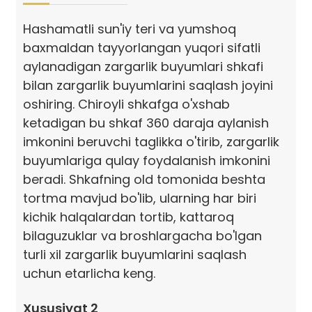
Hashamatli sun'iy teri va yumshoq
baxmaldan tayyorlangan yuqori sifatli
aylanadigan zargarlik buyumlari shkafi
bilan zargarlik buyumlarini saqlash joyini
oshiring. Chiroyli shkafga o'xshab
ketadigan bu shkaf 360 daraja aylanish
imkonini beruvchi taglikka o'tirib, zargarlik
buyumlariga qulay foydalanish imkonini
beradi. Shkafning old tomonida beshta
tortma mavjud bo'lib, ularning har biri
kichik halqalardan tortib, kattaroq
bilaguzuklar va broshlargacha bo'lgan
turli xil zargarlik buyumlarini saqlash
uchun etarlicha keng.
Xususiyat 2