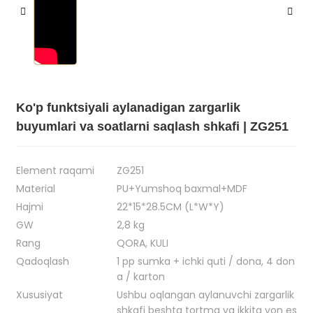
Ko'p funktsiyali aylanadigan zargarlik
buyumlari va soatlarni saqlash shkafi | ZG251
Element raqami
ZG251
Material
PU+Yumshoq baxmal+MDF
Hajmi
22*15*28.5CM (L*W*Y)
GW
2,8 kg
Rang
QORA, KULI
Qadoqlash
1 pp sumka + ichki quti / dona, 4 don
a / karton
Xususiyat
Ushbu oqlangan aylanuvchi zargarlik
shkafi beshta tortma va ikkita yon es