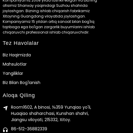
Kompaniyamiz 2008 yilda tashkil etilgan va bizning
ofisimiz Shanxay yaqinidagi Suzhou shahrida
joylashgan. Bizning ishlab chiqarish fabrikamiz
Xitoyning Guangdong viloyatida joylashgan.
Kompaniyamiz 15 yildan ortiq sanoat bilan bog'liq
tajribaga ega bo'lgan zargarlik buyumlarini ishlab
chiqaruvchi professional ishlab chiqaruvchidir.
Tez Havolalar
Biz Haqimizda
Mahsulotlar
Yangiliklar
Biz Bilan Bog'lanish
Aloqa Qiling
Room1602, A binosi, №359 Yunqiao yo'li,
Huaqiao shaharchasi, Kunshan shahri,
Jiangsu viloyati, 215332, Xitoy.
86-512-36882339