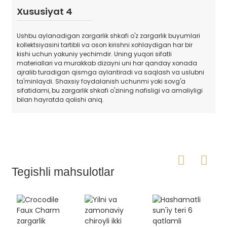
Xususiyat 4
Ushbu aylanadigan zargarlik shkafi o'z zargarlik buyumlari
kollektsiyasini tartibli va oson kirishni xohlaydigan har bir
kishi uchun yakuniy yechimdir. Uning yuqori sifatli
materiallari va murakkab dizayni uni har qanday xonada
ajralib turadigan qismga aylantiradi va saqlash va uslubni
ta'minlaydi. Shaxsiy foydalanish uchunmi yoki sovg'a
sifatidami, bu zargarlik shkafi o'zining nafisligi va amaliyligi
bilan hayratda qolishi aniq.
Tegishli mahsulotlar