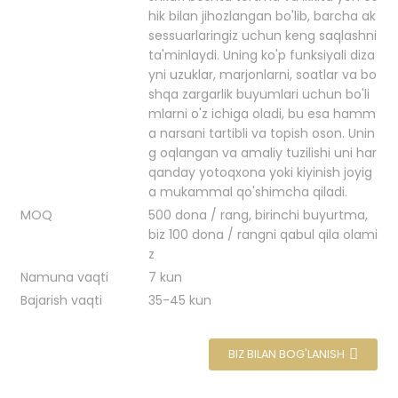
hik bilan jihozlangan bo'lib, barcha ak
sessuarlaringiz uchun keng saqlashni
ta'minlaydi. Uning ko'p funksiyali diza
yni uzuklar, marjonlarni, soatlar va bo
shqa zargarlik buyumlari uchun bo'li
mlarni o'z ichiga oladi, bu esa hamm
a narsani tartibli va topish oson. Unin
g oqlangan va amaliy tuzilishi uni har
qanday yotoqxona yoki kiyinish joyig
a mukammal qo'shimcha qiladi.
MOQ
500 dona / rang, birinchi buyurtma,
biz 100 dona / rangni qabul qila olami
z
Namuna vaqti
7 kun
Bajarish vaqti
35-45 kun
BIZ BILAN BOG'LANISH