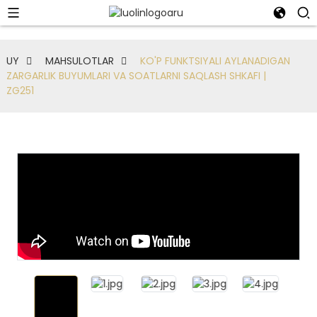
UY
MAHSULOTLAR
KO'P FUNKTSIYALI AYLANADIGAN
ZARGARLIK BUYUMLARI VA SOATLARNI SAQLASH SHKAFI |
ZG251