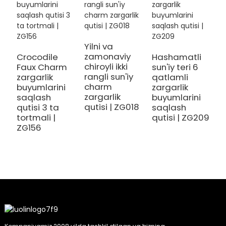
Yilni va
K
zamonaviy
t
Crocodile
Hashamatli
chiroyli ikki
s
Faux Charm
sun'iy teri 6
rangli sun'iy
z
zargarlik
qatlamli
charm
q
buyumlarini
zargarlik
zargarlik
b
saqlash
buyumlarini
qutisi | ZG018
Z
qutisi 3 ta
saqlash
tortmali |
qutisi | ZG209
ZG156