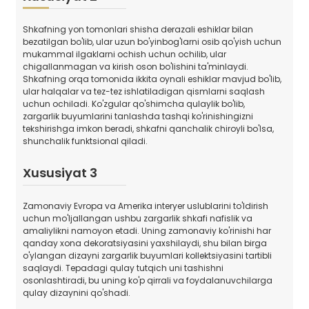
Shkafning yon tomonlari shisha derazali eshiklar bilan
bezatilgan bo'lib, ular uzun bo'yinbog'larni osib qo'yish uchun
mukammal ilgaklarni ochish uchun ochilib, ular
chigallanmagan va kirish oson bo'lishini ta'minlaydi.
Shkafning orqa tomonida ikkita oynali eshiklar mavjud bo'lib,
ular halqalar va tez-tez ishlatiladigan qismlarni saqlash
uchun ochiladi. Ko'zgular qo'shimcha qulaylik bo'lib,
zargarlik buyumlarini tanlashda tashqi ko'rinishingizni
tekshirishga imkon beradi, shkafni qanchalik chiroyli bo'lsa,
shunchalik funktsional qiladi.
Xususiyat 3
Zamonaviy Evropa va Amerika interyer uslublarini to'ldirish
uchun mo'ljallangan ushbu zargarlik shkafi nafislik va
amaliylikni namoyon etadi. Uning zamonaviy ko'rinishi har
qanday xona dekoratsiyasini yaxshilaydi, shu bilan birga
o'ylangan dizayni zargarlik buyumlari kollektsiyasini tartibli
saqlaydi. Tepadagi qulay tutqich uni tashishni
osonlashtiradi, bu uning ko'p qirrali va foydalanuvchilarga
qulay dizaynini qo'shadi.