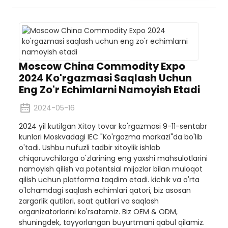
Moscow China Commodity Expo
2024 Ko'rgazmasi Saqlash Uchun
Eng Zo'r Echimlarni Namoyish Etadi
2024-05-16
2024 yil kutilgan Xitoy tovar ko'rgazmasi 9-11-sentabr
kunlari Moskvadagi IEC "Ko'rgazma markazi"da bo'lib
o'tadi. Ushbu nufuzli tadbir xitoylik ishlab
chiqaruvchilarga o'zlarining eng yaxshi mahsulotlarini
namoyish qilish va potentsial mijozlar bilan muloqot
qilish uchun platforma taqdim etadi. kichik va o'rta
o'lchamdagi saqlash echimlari qatori, biz asosan
zargarlik qutilari, soat qutilari va saqlash
organizatorlarini ko'rsatamiz. Biz OEM & ODM,
shuningdek, tayyorlangan buyurtmani qabul qilamiz.