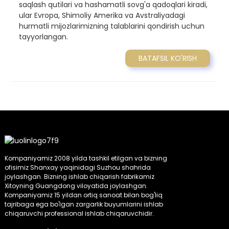
saqlash qutilari va hashamatli sovg'a qadoqlari kiradi,
ular Evropa, Shimoliy Amerika va Avstraliyadagi
hurmatli mijozlarimizning talablarini qondirish uchun
tayyorlangan.
BATAFSIL KO'RISH
Kompaniyamiz 2008 yilda tashkil etilgan va bizning
ofisimiz Shanxay yaqinidagi Suzhou shahrida
joylashgan. Bizning ishlab chiqarish fabrikamiz
Xitoyning Guangdong viloyatida joylashgan.
Kompaniyamiz 15 yildan ortiq sanoat bilan bog'liq
tajribaga ega bo'lgan zargarlik buyumlarini ishlab
chiqaruvchi professional ishlab chiqaruvchidir.