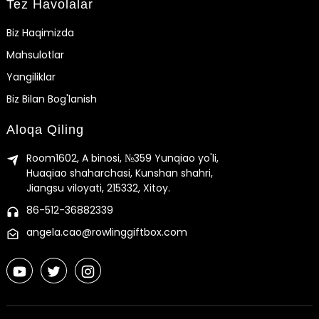
Tez Havolalar
Biz Haqimizda
Mahsulotlar
Yangiliklar
Biz Bilan Bog'lanish
Aloqa Qiling
Room1602, A binosi, №359 Yunqiao yo'li,
Huaqiao shaharchasi, Kunshan shahri,
Jiangsu viloyati, 215332, Xitoy.
86-512-36882339
angela.cao@rowlinggiftbox.com