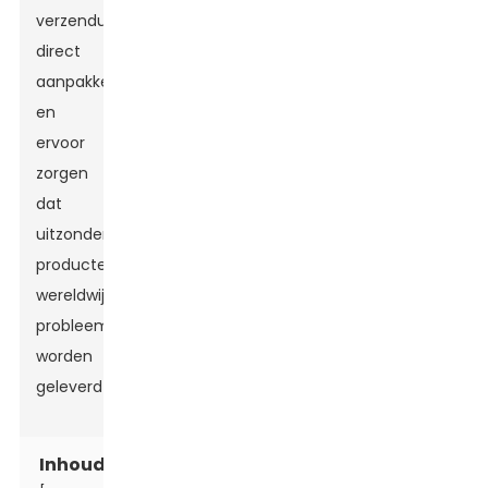
verzenduitdaging
direct
aanpakken
en
ervoor
zorgen
dat
uitzonderlijke
producten
wereldwijd
probleemloos
worden
geleverd!
Inhoudsopgave