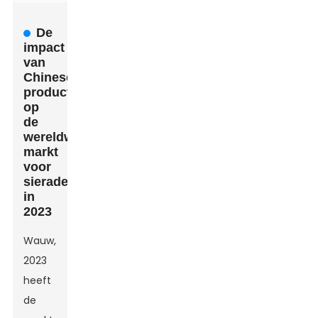
De
impact
van
Chinese
productie
op
de
wereldwijde
markt
voor
sieradendozen
in
2023
Wauw,
2023
heeft
de