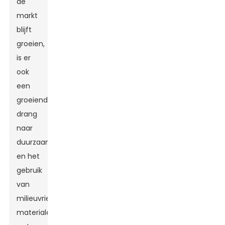
de
markt
blijft
groeien,
is er
ook
een
groeiende
drang
naar
duurzaamheid
en het
gebruik
van
milieuvriendelijke
materialen,