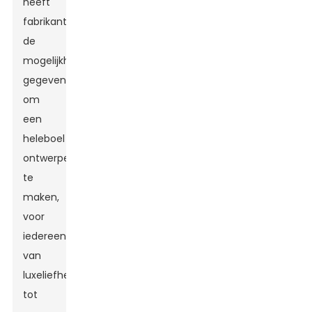
heeft
fabrikanten
de
mogelijkheid
gegeven
om
een ​​
heleboel
ontwerpen
te
maken,
voor
iedereen,
van
luxeliefhebbers
tot