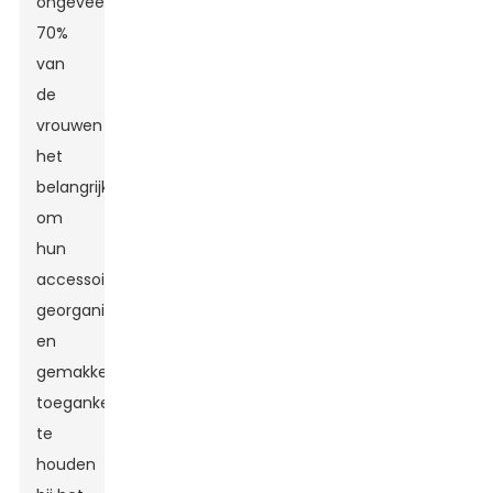
ongeveer
70%
van
de
vrouwen
het
belangrijk
om
hun
accessoires
georganiseerd
en
gemakkelijk
toegankelijk
te
houden