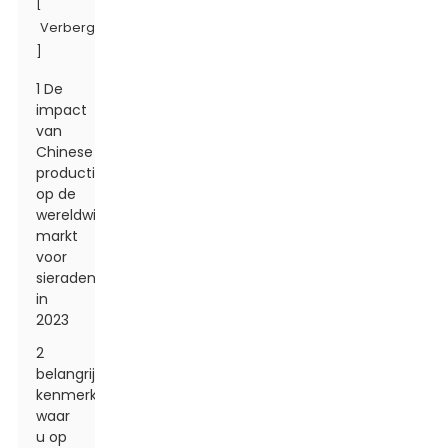
[
Verbergen
]
1 De
impact
van
Chinese
productie
op de
wereldwijde
markt
voor
sieradendozen
in
2023
2
belangrijke
kenmerken
waar
u op