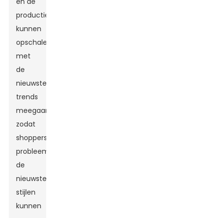
en de
productie
kunnen
opschalen,
met
de
nieuwste
trends
meegaan,
zodat
shoppers
probleemloos
de
nieuwste
stijlen
kunnen