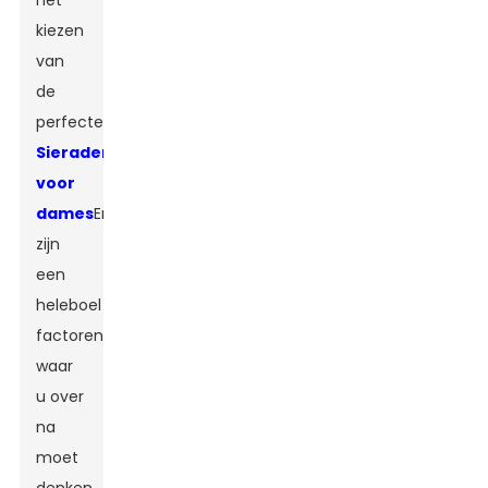
het
kiezen
van
de
perfecte
Sieradendoos
voor
dames
Er
zijn
een
heleboel
factoren
waar
u over
na
moet