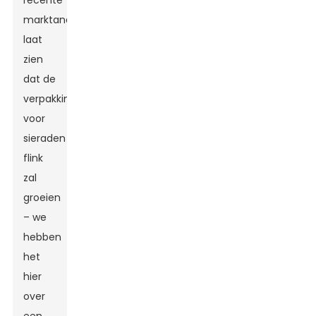
recente
marktanalyse
laat
zien
dat de
verpakkingssector
voor
sieraden
flink
zal
groeien
– we
hebben
het
hier
over