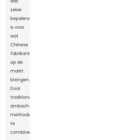
wat
zeker
bepalend
is voor
wat
Chinese
fabrikanten
op de
markt
brengen.
Door
traditionele
ambachtelijke
methoden
te
combineren