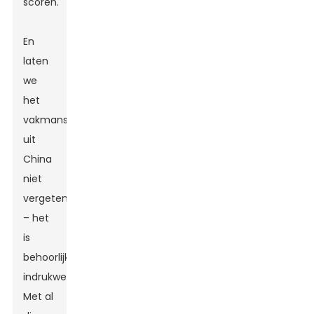
scoren.
En
laten
we
het
vakmanschap
uit
China
niet
vergeten
– het
is
behoorlijk
indrukwekkend!
Met al