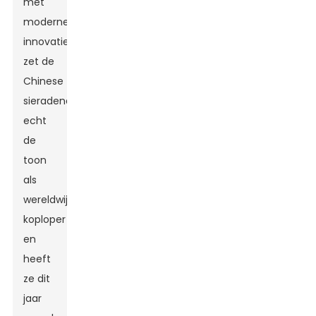
met
moderne
innovaties,
zet de
Chinese
sieradendoosindustrie
echt
de
toon
als
wereldwijde
koploper
en
heeft
ze dit
jaar