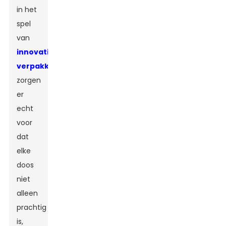
in het
spel
van
innovatieve
verpakkingsoplossingen
Ze
zorgen
er
echt
voor
dat
elke
doos
niet
alleen
prachtig
is,