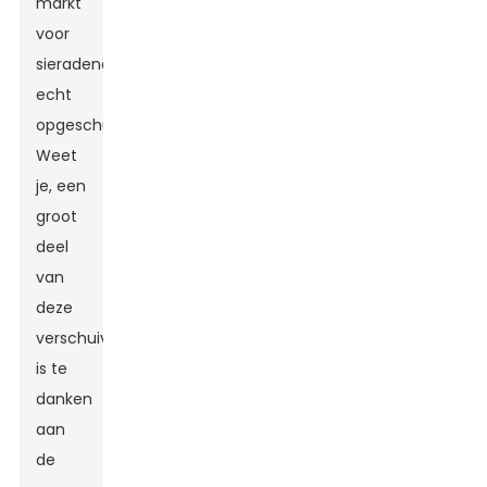
markt
voor
sieradendoosjes
echt
opgeschud!
Weet
je, een
groot
deel
van
deze
verschuiving
is te
danken
aan
de