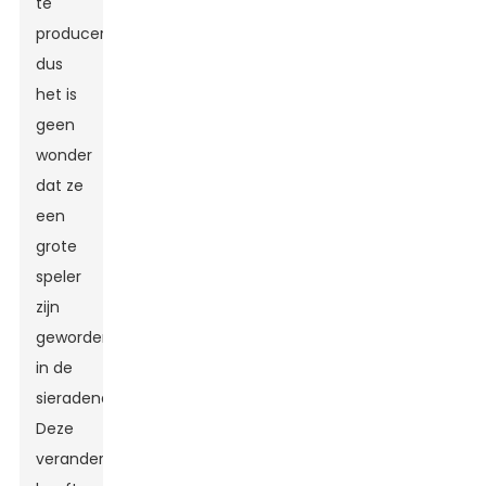
te
produceren,
dus
het is
geen
wonder
dat ze
een
grote
speler
zijn
geworden
in de
sieradendoosjeswereld.
Deze
verandering