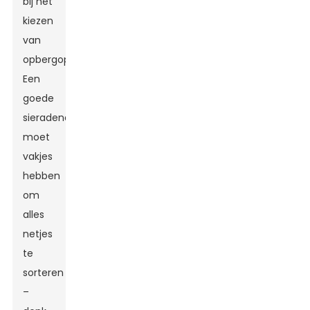
bij het
kiezen
van
opbergoplossingen.
Een
goede
sieradendoos
moet
vakjes
hebben
om
alles
netjes
te
sorteren
–