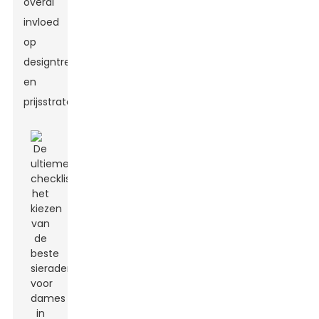
overal
invloed
op
designtrends
en
prijsstrategieën.