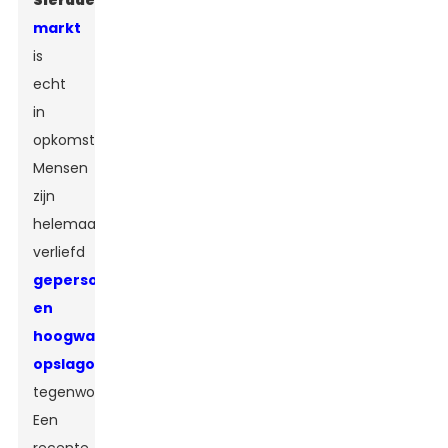
Sieradendoos
markt
is
echt
in
opkomst.
Mensen
zijn
helemaal
verliefd
gepersonaliseerde
en
hoogwaardige
opslagopties
tegenwoordig.
Een