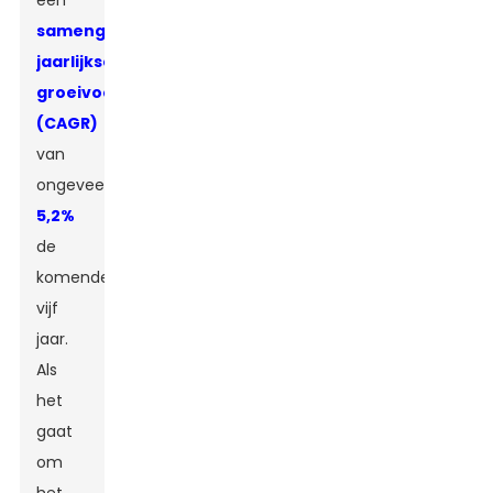
een
samengestelde
jaarlijkse
groeivoet
(CAGR)
van
ongeveer
5,2%
de
komende
vijf
jaar.
Als
het
gaat
om