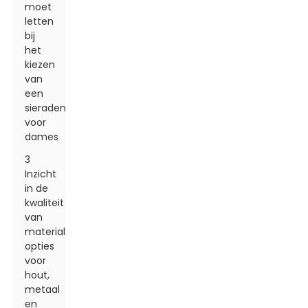
moet
letten
bij
het
kiezen
van
een
sieradendoos
voor
dames
3
Inzicht
in de
kwaliteit
van
materialen:
opties
voor
hout,
metaal
en