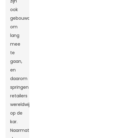
zijn
ook
gebouwd
om
lang
mee
te
gaan,
en
daarom
springen
retailers
wereldwijd
op de
kar.
Naarmate