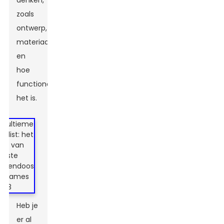
denken,
zoals
ontwerp,
materiaal
en
hoe
functioneel
het is.
Heb je
er al