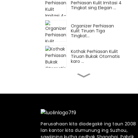
Perhiasan Kulit Imitasi 4
Tingkat sing Elegan ...
Organizer Perhiasan
Kulit Tiruan Tiga
Tingkat...
Kothak Perhiasan Kulit
Tiruan Bukak Otomatis
karo ...
Perhiasan Puteran
Multifungsi lan Watc...
Kothak Perhiasan Kulit
Imitasi 5 Tingkat sing
elegan kanthi ...
Perusahaan kita diadegaké ing taun 2008
lan kantor kita dumunung ing Suzhou,
Kabinet Perhiasan Kayu
Agung kanthi 7 Rotati ...
sawijining kutha cedhak Shanghai. Pabrik