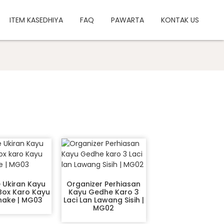
ITEM KASEDHIYA
FAQ
PAWARTA
KONTAK US
 Ukiran Kayu
Organizer Perhiasan
Box Karo Kayu
Kayu Gedhe Karo 3
hake | MG03
Laci Lan Lawang Sisih |
MG02