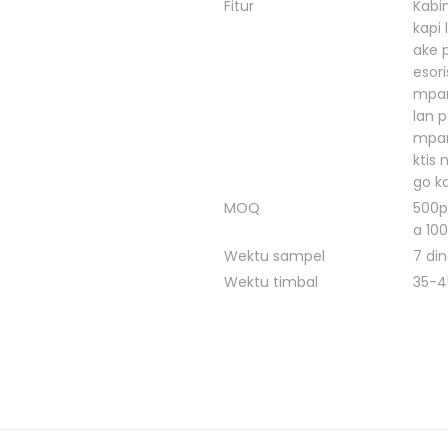
Fitur
Kabin
kapi 
ake 
esor
mpar
lan p
mpan
ktis
go k
MOQ
500p
a 10
Wektu sampel
7 di
Wektu timbal
35-4