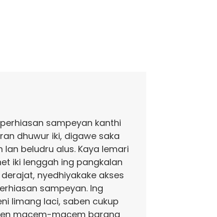
perhiasan sampeyan kanthi
ran dhuwur iki, digawe saka
 lan beludru alus. Kaya lemari
net iki lenggah ing pangkalan
0 derajat, nyedhiyakake akses
rhiasan sampeyan. Ing
i limang laci, saben cukup
mpen macem-macem barang