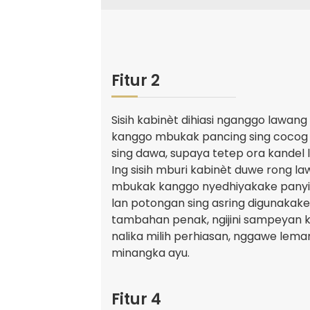
Fitur 2
Sisih kabinèt dihiasi nganggo lawan
kanggo mbukak pancing sing cocog
sing dawa, supaya tetep ora kandel
Ing sisih mburi kabinèt duwe rong la
mbukak kanggo nyedhiyakake pany
lan potongan sing asring digunakak
tambahan penak, ngijini sampeyan 
nalika milih perhiasan, nggawe lema
minangka ayu.
Fitur 4