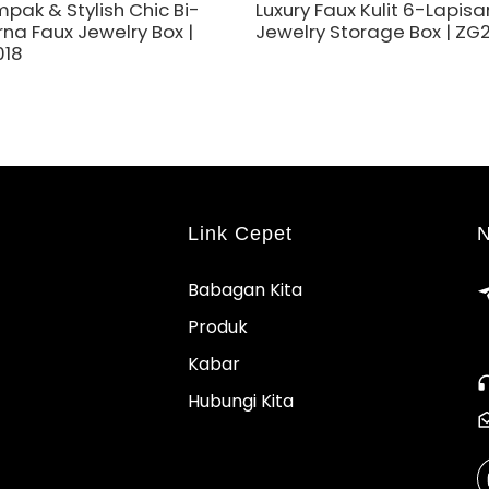
pak & Stylish Chic Bi-
Luxury Faux Kulit 6-Lapisa
na Faux Jewelry Box |
Jewelry Storage Box | ZG
018
Link Cepet
N
Babagan Kita
Produk
Kabar
Hubungi Kita