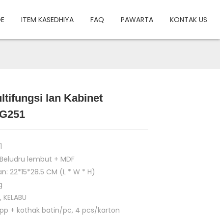
GE
ITEM KASEDHIYA
FAQ
PAWARTA
KONTAK US
tifungsi lan Kabinet
Load
Load
ZG251
1
 Beludru lembut + MDF
n: 22*15*28.5 CM (L * W * H)
g
, KELABU
 pp + kothak batin/pc, 4 pcs/karton