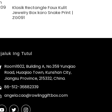
n
209
Klasik Rectangle Faux Kulit
Perhiasan Kulit I
Jewelry Box karo Snake Print |
sing Elegan la
ZG091
| ZG250
jaluk Ing Tutul
Room1602, Building A, No.359 Yunqiao
Road, Huaqiao Town, Kunshan City,
Jiangsu Province, 215332, China.
86-512-36882339
angela.cao@rowlinggiftbox.com