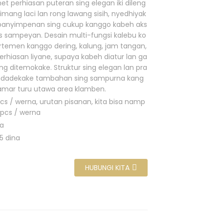
et perhiasan puteran sing elegan iki dileng
limang laci lan rong lawang sisih, nyedhiyak
panyimpenan sing cukup kanggo kabeh aks
is sampeyan. Desain multi-fungsi kalebu ko
temen kanggo dering, kalung, jam tangan,
erhiasan liyane, supaya kabeh diatur lan ga
g ditemokake. Struktur sing elegan lan pra
 ndadekake tambahan sing sampurna kang
amar turu utawa area klamben.
cs / werna, urutan pisanan, kita bisa namp
0pcs / werna
na
5 dina
HUBUNGI KITA