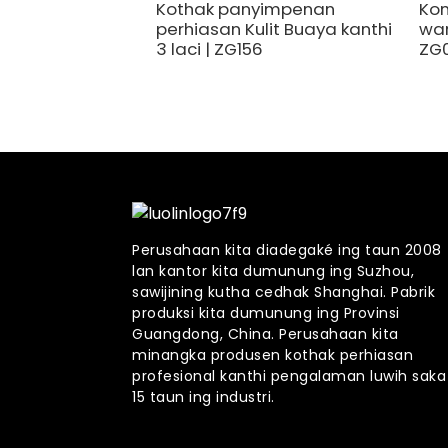
Kothak panyimpenan
Kom
perhiasan Kulit Buaya kanthi
war
3 laci | ZG156
ZG
Perusahaan kita diadegaké ing taun 2008
lan kantor kita dumunung ing Suzhou,
sawijining kutha cedhak Shanghai. Pabrik
produksi kita dumunung ing Provinsi
Guangdong, China. Perusahaan kita
minangka produsen kothak perhiasan
profesional kanthi pengalaman luwih saka
15 taun ing industri.