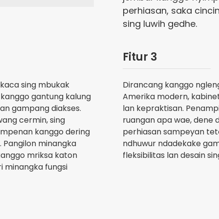
perhiasan, saka cincin
sing luwih gedhe.
Fitur 3
g kaca sing mbukak
Dirancang kanggo nglengk
 kanggo gantung kalung
Amerika modern, kabinet
 lan gampang diakses.
lan kepraktisan. Penamp
wang cermin, sing
ruangan apa wae, dene de
impenan kanggo dering
perhiasan sampeyan tete
e. Pangilon minangka
ndhuwur ndadekake gam
kanggo mriksa katon
fleksibilitas lan desain 
ri minangka fungsi