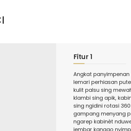
I
Fitur 1
Angkat panyimpenan 
lemari perhiasan pute
kulit palsu sing mewah
klambi sing apik, kabi
sing ngidini rotasi 36
gampang menyang pe
ngarep kabinèt nduwen
jembar kanggo nyi