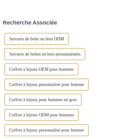
d'exposition » IEC à Moscou
rangement artisanales, conçues
du 9 au 11 septembre. Cet
pour sublimer l'art d'offrir et
événement prestigieux offrira
d'organiser vos cadeaux. Notre
aux fabricants chinois...
gamme comprend des boîtes à
Recherche Associée
bijoux, ...
Serrures de boîte en bois ODM
Serrures de boîtes en bois personnalisées
Coffret à bijoux OEM pour hommes
Coffret à bijoux personnalisé pour homme
Coffret à bijoux pour hommes en gros
Coffret à bijoux ODM pour hommes
Coffret à bijoux personnalisé pour homme