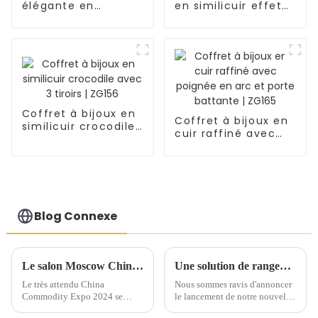
élégante en
en similicuir effet
similicuir avec
croco avec étui de
poche intérieure
voyage et tiroir |
portable | ZG150
ZG152
Coffret à bijoux en
Coffret à bijoux en
similicuir crocodile
cuir raffiné avec
avec 3 tiroirs |
poignée en arc et
ZG156
porte battante |
ZG165
Blog Connexe
Le salon Moscow China Commodity Expo 2024 présente des solutions de stockage de qualité supérieure
Une solution de rangement artisanale exquise dévoilée lors d'une conférence de lancement de nouveaux produits
Le très attendu China
Nous sommes ravis d'annoncer
Commodity Expo 2024 se
le lancement de notre nouvelle
tiendra au « Centre
gamme de solutions de