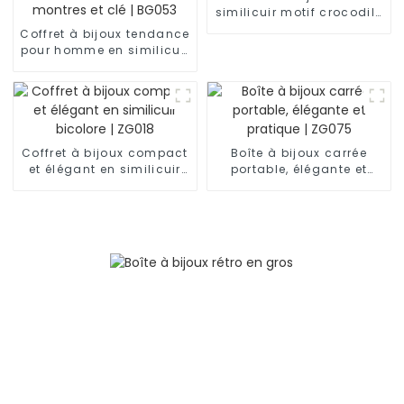
similicuir motif crocodile
demi-lune | ZG007
Coffret à bijoux tendance
pour homme en similicuir
noir à 2 niveaux avec 6
emplacements pour
montres et clé | BG053
Coffret à bijoux compact
Boîte à bijoux carrée
et élégant en similicuir
portable, élégante et
bicolore | ZG018
pratique | ZG075