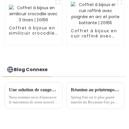
Coffret à bijoux en
Coffret à bijoux en
similicuir crocodile
cuir raffiné avec
avec 3 tiroirs |
poignée en arc et
ZG156
porte battante |
ZG165
Blog Connexe
Une solution de rangement artisanale exquise dévoilée lors d'une conférence de lancement de nouveaux produits
Réunion au printemps 2025 du Comité exécutif national de Birmingham
Nous sommes ravis d'annoncer
Spring Fair est le plus grand
le lancement de notre nouvelle
marché du Royaume-Uni pour
gamme de solutions de
les produits de gros pour la
rangement artisanales, conçues
maison, les cadeaux, la mode et
pour sublimer l'art d'offrir et
les produits du quotidien.
d'organiser vos cadeaux. Notre
gamme comprend des boîtes à