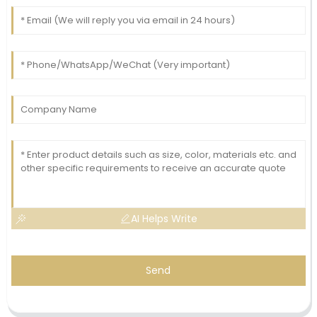
AI Helps Write
Send