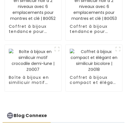
emplacements |
BG051
Coffret à bijoux
Coffret à bijoux
tendance pour
tendance pour
homme en
homme en
similicuir noir à 2
similicuir noir à 2
niveaux avec 6
niveaux avec 6
emplacements
emplacements
pour montres et clé
pour montres et clé
| BG052
| BG053
Boîte à bijoux en
Coffret à bijoux
similicuir motif
compact et élégant
crocodile demi-
en similicuir
lune | ZG007
bicolore | ZG018
Blog Connexe