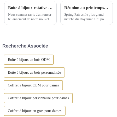
Boîte à bijoux rotative élégante : un incontournable pour chaque collection
Réunion au printemps 2025 du Comité exécutif national de Birmingham
Nous sommes ravis d'annoncer
Spring Fair est le plus grand
le lancement de notre nouvelle
marché du Royaume-Uni pour
boîte à bijoux rotative, un
les produits de gros pour la
ajout raffiné à votre coiffeuse.
maison, les cadeaux, la mode et
Cette boîte à bijoux est
les produits du quotidien.
fabriquée en cuir synthétique
de qualité supérieure et arbore
Recherche Associée
des finitions dorées vintage.
Boîte à bijoux en bois ODM
Boîte à bijoux en bois personnalisée
Coffret à bijoux OEM pour dames
Coffret à bijoux personnalisé pour dames
Coffret à bijoux en gros pour dames