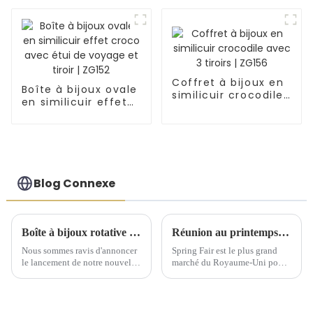
lézard | ZG106
poche intérieure
portable | ZG150
Coffret à bijoux en
Boîte à bijoux ovale
similicuir crocodile
en similicuir effet
avec 3 tiroirs |
croco avec étui de
ZG156
voyage et tiroir |
ZG152
Blog Connexe
Boîte à bijoux rotative élégante : un incontournable pour chaque collection
Réunion au printemps 2025 du Comité exécutif national de Birmingham
Nous sommes ravis d'annoncer
Spring Fair est le plus grand
le lancement de notre nouvelle
marché du Royaume-Uni pour
boîte à bijoux rotative, un
les produits de gros pour la
ajout raffiné à votre coiffeuse.
maison, les cadeaux, la mode et
Cette boîte à bijoux est
les produits du quotidien.
fabriquée en cuir synthétique