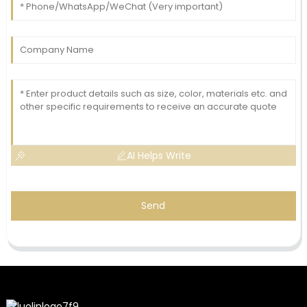
AI Helps Write
Send