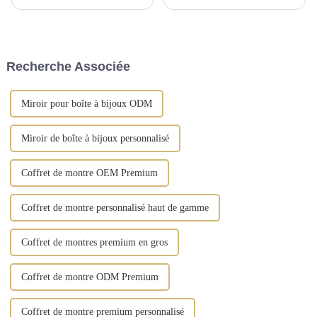
gamme de solutions de
les produits de gros pour la
rangement artisanales, conçues
maison, les cadeaux, la mode et
pour sublimer l'art d'offrir et
les produits du quotidien.
d'organiser vos cadeaux. Notre
gamme comprend des boîtes à
Recherche Associée
bijoux, ...
Miroir pour boîte à bijoux ODM
Miroir de boîte à bijoux personnalisé
Coffret de montre OEM Premium
Coffret de montre personnalisé haut de gamme
Coffret de montres premium en gros
Coffret de montre ODM Premium
Coffret de montre premium personnalisé