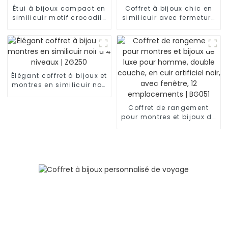
Étui à bijoux compact en
Coffret à bijoux chic en
similicuir motif crocodile
similicuir avec fermeture
| ZG157
éclair et pompon | ZG210
Élégant coffret à bijoux et
montres en similicuir noir
à 4 niveaux | ZG250
Coffret de rangement
pour montres et bijoux de
luxe pour homme, double
couche, en cuir artificiel
noir, avec fenêtre, 12
emplacements | BG051