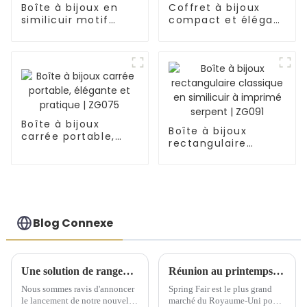
Boîte à bijoux en
Coffret à bijoux
similicuir motif
compact et élégant
crocodile demi-
en similicuir
lune | ZG007
bicolore | ZG018
Boîte à bijoux
Boîte à bijoux
carrée portable,
rectangulaire
élégante et
classique en
pratique | ZG075
similicuir à imprimé
serpent | ZG091
Blog Connexe
Une solution de rangement artisanale exquise dévoilée lors d'une conférence de lancement de nouveaux produits
Réunion au printemps 2025 du Comité exécutif national de Birmingham
Nous sommes ravis d'annoncer
Spring Fair est le plus grand
le lancement de notre nouvelle
marché du Royaume-Uni pour