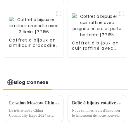
similicuir avec
croco avec étui de
poche intérieure
voyage et tiroir |
portable | ZG150
ZG152
Coffret à bijoux en
Coffret à bijoux en
similicuir crocodile
cuir raffiné avec
avec 3 tiroirs |
poignée en arc et
ZG156
porte battante |
ZG165
Blog Connexe
Le salon Moscow China Commodity Expo 2024 présente des solutions de stockage de qualité supérieure
Boîte à bijoux rotative élégante : un incontournable pour chaque collection
Le très attendu China
Nous sommes ravis d'annoncer
Commodity Expo 2024 se
le lancement de notre nouvelle
tiendra au « Centre
boîte à bijoux rotative, un
d'exposition » IEC à Moscou
ajout raffiné à votre coiffeuse.
du 9 au 11 septembre. Cet
Cette boîte à bijoux est