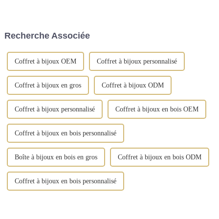
rangement artisanales, conçues
d'exposition » IEC à Moscou
pour sublimer l'art d'offrir et
du 9 au 11 septembre. Cet
d'organiser vos cadeaux. Notre
événement prestigieux offrira
gamme comprend des boîtes à
aux fabricants chinois...
Recherche Associée
bijoux, ...
Coffret à bijoux OEM
Coffret à bijoux personnalisé
Coffret à bijoux en gros
Coffret à bijoux ODM
Coffret à bijoux personnalisé
Coffret à bijoux en bois OEM
Coffret à bijoux en bois personnalisé
Boîte à bijoux en bois en gros
Coffret à bijoux en bois ODM
Coffret à bijoux en bois personnalisé