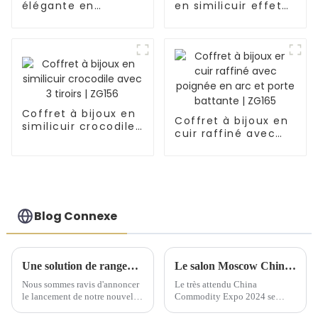
élégante en
en similicuir effet
similicuir avec
croco avec étui de
poche intérieure
voyage et tiroir |
portable | ZG150
ZG152
Coffret à bijoux en
Coffret à bijoux en
similicuir crocodile
cuir raffiné avec
avec 3 tiroirs |
poignée en arc et
ZG156
porte battante |
ZG165
Blog Connexe
Une solution de rangement artisanale exquise dévoilée lors d'une conférence de lancement de nouveaux produits
Le salon Moscow China Commodity Expo 2024 présente des solutions de stockage de qualité supérieure
Nous sommes ravis d'annoncer
Le très attendu China
le lancement de notre nouvelle
Commodity Expo 2024 se
gamme de solutions de
tiendra au « Centre