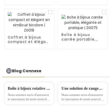
lune | ZG007
homme en
similicuir noir à 2
niveaux avec 6
emplacements
pour montres et clé
| BG053
Boîte à bijoux
Coffret à bijoux
carrée portable,
compact et élégant
élégante et
en similicuir
pratique | ZG075
bicolore | ZG018
Blog Connexe
Boîte à bijoux rotative élégante : un incontournable pour chaque collection
Une solution de rangement artisanale exquise dévoilée lors d'une conférence de lancement de nouveaux produits
Nous sommes ravis d'annoncer
Nous sommes ravis d'annoncer
le lancement de notre nouvelle
le lancement de notre nouvelle
boîte à bijoux rotative, un
gamme de solutions de
ajout raffiné à votre coiffeuse.
rangement artisanales, conçues
Cette boîte à bijoux est
pour sublimer l'art d'offrir et