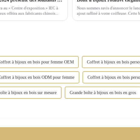
 au « Centre d'exposition » IEC à
Nous sommes ravis d'annoncer le lanc
x offrira aux fabricants chinois...
ajout raffiné à votre coiffeuse. Cette
qualité supérieure et arbore des finit
offret à bijoux en bois pour femme OEM
Coffret à bijoux en bois pers
Coffret à bijoux en bois ODM pour femme
Coffret à bijoux en bois per
oîte à bijoux en bois sur mesure
Grande boîte à bijoux en bois en gros