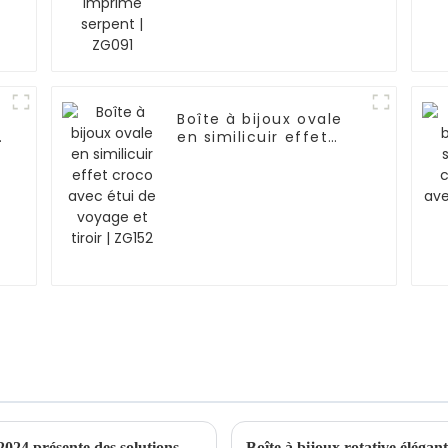
Boîte à bijoux ovale
en similicuir effet
e
croco avec étui de
voyage et tiroir |
ZG152
Le salon Moscow China Commodity Expo 2024 présente des solutions de stockage de qualité supérieure