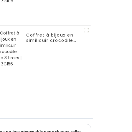
Coffret à bijoux en
similicuir crocodile
avec 3 tiroirs | ZG156
Boîte à bijoux rotative élégante : un incontournable pour chaque collection