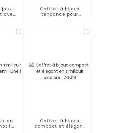
ijoux
Coffret à bijoux
t avec
tendance pour
mant et
homme en similicuir
eure |
noir à 2 niveaux
avec 6
emplacements pour
montres et clé |
BG052
oux en
Coffret à bijoux
motif
compact et élégant
mi-lune
en similicuir bicolore