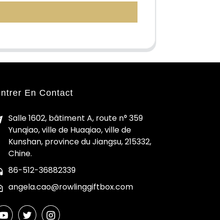
ntrer En Contact
Salle 1602, bâtiment A, route n° 359
Yunqiao, ville de Huaqiao, ville de
Kunshan, province du Jiangsu, 215332,
Chine.
86-512-36882339
angela.cao@rowlinggiftbox.com