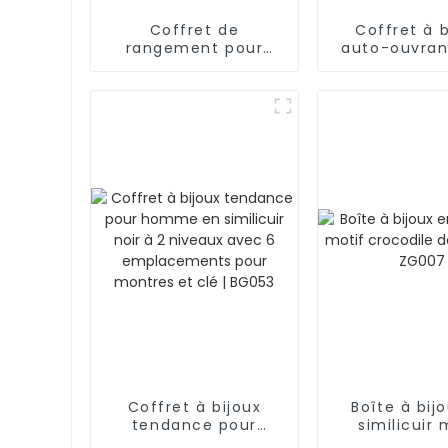
Coffret de
Coffret à b
rangement pour
auto-ouvran
montres et bijoux de
coutures dia
luxe pour homme,
boîte intéri
double couche, en
ZG223
cuir artificiel noir,
avec fenêtre, 12
emplacements |
BG051
Coffret à bijoux
Boîte à bij
tendance pour
similicuir 
homme en similicuir
crocodile de