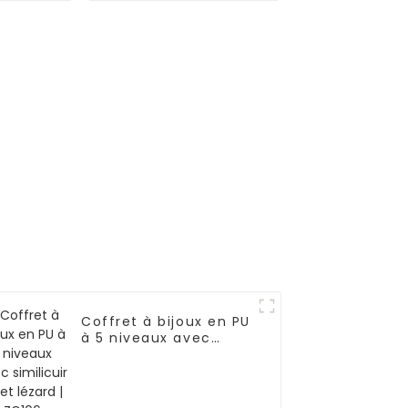
7
| ZG018
Coffret à bijoux en PU
à 5 niveaux avec
similicuir effet lézard
| ZG106