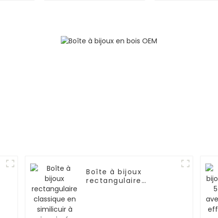
noir à 2 niveaux
| ZG00
avec 6
emplacements pour
montres et clé |
BG053
Boîte à bijoux
rectangulaire
classique en similicuir
à imprimé serpent |
ZG091