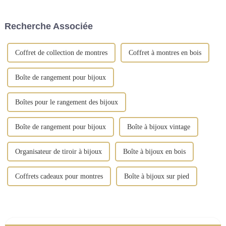
d'organiser vos cadeaux. Notre
fabriquée en cuir synthétique
gamme comprend des boîtes à
de qualité supérieure et arbore
Recherche Associée
bijoux, ...
des finitions dorées vintage.
Coffret de collection de montres
Coffret à montres en bois
Boîte de rangement pour bijoux
Boîtes pour le rangement des bijoux
Boîte de rangement pour bijoux
Boîte à bijoux vintage
Organisateur de tiroir à bijoux
Boîte à bijoux en bois
Coffrets cadeaux pour montres
Boîte à bijoux sur pied