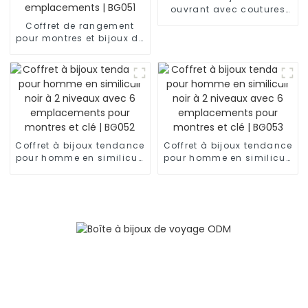
ouvrant avec coutures
diamant et boîte
Coffret de rangement
intérieure | ZG223
pour montres et bijoux de
luxe pour homme, double
couche, en cuir artificiel
noir, avec fenêtre, 12
emplacements | BG051
Coffret à bijoux tendance
Coffret à bijoux tendance
pour homme en similicuir
pour homme en similicuir
noir à 2 niveaux avec 6
noir à 2 niveaux avec 6
emplacements pour
emplacements pour
montres et clé | BG052
montres et clé | BG053