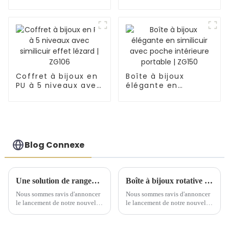
classique en
pratique | ZG075
similicuir à imprimé
serpent | ZG091
Coffret à bijoux en
Boîte à bijoux
PU à 5 niveaux avec
élégante en
similicuir effet
similicuir avec
lézard | ZG106
poche intérieure
portable | ZG150
Blog Connexe
Une solution de rangement artisanale exquise dévoilée lors d'une conférence de lancement de nouveaux produits
Boîte à bijoux rotative élégante : un incontournable pour chaque collection
Nous sommes ravis d'annoncer
Nous sommes ravis d'annoncer
le lancement de notre nouvelle
le lancement de notre nouvelle
gamme de solutions de
boîte à bijoux rotative, un
rangement artisanales, conçues
ajout raffiné à votre coiffeuse.
pour sublimer l'art d'offrir et
Cette boîte à bijoux est