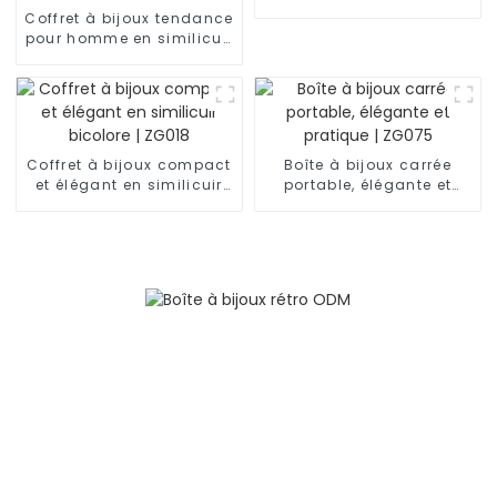
demi-lune | ZG007
Coffret à bijoux tendance
pour homme en similicuir
noir à 2 niveaux avec 6
emplacements pour
montres et clé | BG053
Coffret à bijoux compact
Boîte à bijoux carrée
et élégant en similicuir
portable, élégante et
bicolore | ZG018
pratique | ZG075