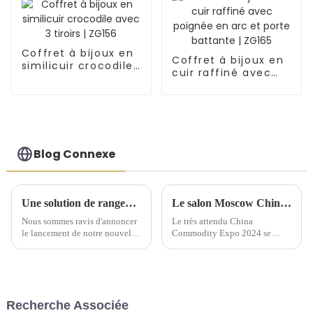
Coffret à bijoux en
Coffret à bijoux en
similicuir crocodile
cuir raffiné avec
avec 3 tiroirs |
poignée en arc et
ZG156
porte battante |
ZG165
Blog Connexe
Une solution de rangement artisanale exquise dévoilée lors d'une conférence de lancement de nouveaux produits
Le salon Moscow China Commodity Expo 2024 présente des solutions de stockage de qualité supérieure
Nous sommes ravis d'annoncer
Le très attendu China
le lancement de notre nouvelle
Commodity Expo 2024 se
gamme de solutions de
tiendra au « Centre
rangement artisanales, conçues
d'exposition » IEC à Moscou
pour sublimer l'art d'offrir et
du 9 au 11 septembre. Cet
d'organiser vos cadeaux. Notre
événement prestigieux offrira
gamme comprend des boîtes à
aux fabricants chinois...
Recherche Associée
bijoux, ...