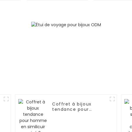
pompon | ZG210
niveaux | 
Coffret à bijoux
tendance pour
homme en similicuir
noir à 2 niveaux avec
r
6 emplacements pour
montres et clé |