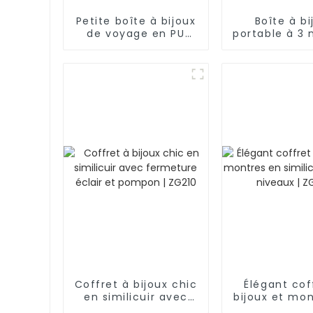
Petite boîte à bijoux
Boîte à bi
de voyage en PU
portable à 3 
avec fermeture
petite et pr
éclair | ZG038
pour les voy
ZG257
Coffret à bijoux chic
Élégant cof
en similicuir avec
bijoux et mo
fermeture éclair et
similicuir n