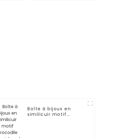
ZG250
luxe pour homme,
double couche, en
cuir artificiel noir,
avec fenêtre, 12
emplacements |
BG051
Boîte à bijoux en
similicuir motif
crocodile demi-lune |
ZG007