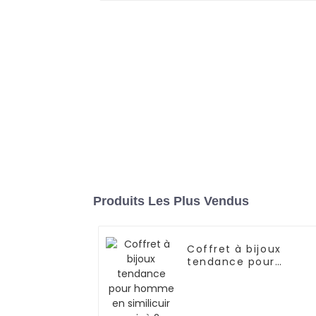
Produits Les Plus Vendus
Coffret à bijoux
tendance pour
homme en similicuir
noir à 2 niveaux avec
6 emplacements pou
montres et clé |