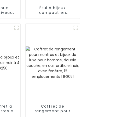
joux
Étui à bijoux
niveaux,
compact en
atique
similicuir motif
ages |
crocodile | ZG157
fret à
Coffret de
ntres en
rangement pour
oir à 4
montres et bijoux de