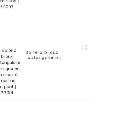
Boîte à bijoux
rectangulaire
classique en similicuir
à imprimé serpent |
ZG091