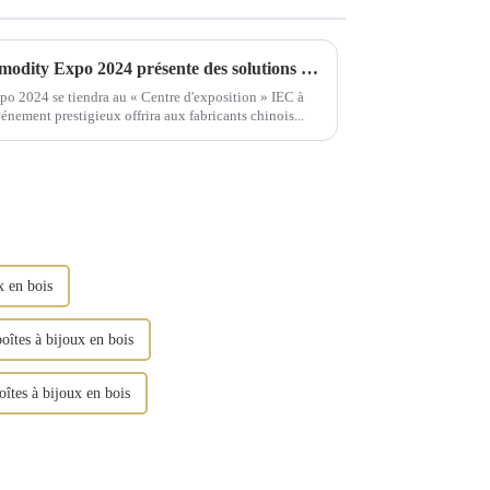
Le salon Moscow China Commodity Expo 2024 présente des solutions de stockage de qualité supérieure
o 2024 se tiendra au « Centre d'exposition » IEC à
ement prestigieux offrira aux fabricants chinois...
x en bois
oîtes à bijoux en bois
oîtes à bijoux en bois