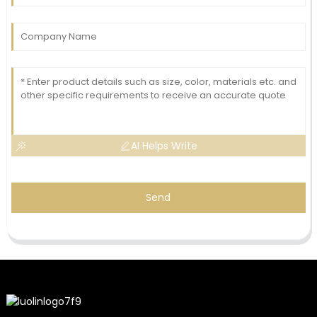
AI Helps Write
Send