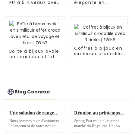
PU à 5 niveaux avec
élégante en
similicuir effet
similicuir avec
lézard | ZG106
poche intérieure
portable | ZG150
Coffret à bijoux en
Boîte à bijoux ovale
similicuir crocodile
en similicuir effet
avec 3 tiroirs |
croco avec étui de
ZG156
voyage et tiroir |
ZG152
Blog Connexe
Une solution de rangement artisanale exquise dévoilée lors d'une conférence de lancement de nouveaux produits
Réunion au printemps 2025 du Comité exécutif national de Birmingham
Nous sommes ravis d'annoncer
Spring Fair est le plus grand
le lancement de notre nouvelle
marché du Royaume-Uni pour
gamme de solutions de
les produits de gros pour la