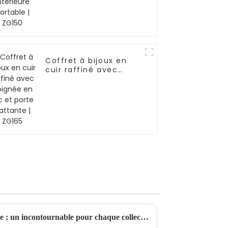
Coffret à bijoux en
cuir raffiné avec
poignée en arc et
porte battante |
ZG165
Boîte à bijoux rotative élégante : un incontournable pour chaque collection