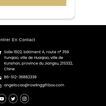
ntrer En Contact
Salle 1602, bâtiment A, route n° 359
Yunqiao, ville de Huaqiao, ville de
Kunshan, province du Jiangsu, 215332,
Chine.
86-512-36882339
angela.cao@rowlinggiftbox.com