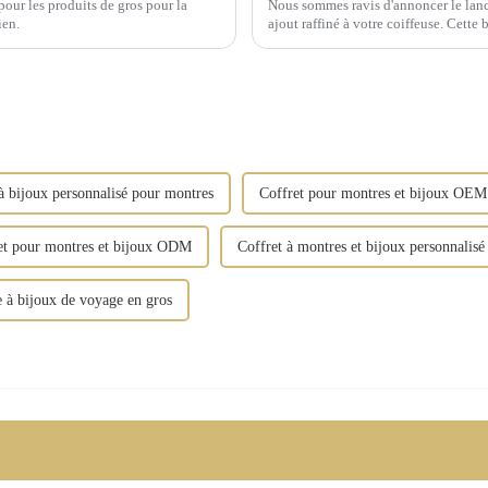
our les produits de gros pour la
Nous sommes ravis d'annoncer le lanc
ien.
ajout raffiné à votre coiffeuse. Cette
qualité supérieure et arbore des finit
à bijoux personnalisé pour montres
Coffret pour montres et bijoux OEM
et pour montres et bijoux ODM
Coffret à montres et bijoux personnalisé
e à bijoux de voyage en gros