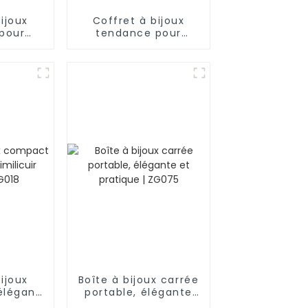
ijoux
Coffret à bijoux
pour
tendance pour
ilicuir
homme en similicuir
veaux
noir à 2 niveaux
6
avec 6
s pour
emplacements pour
clé |
montres et clé |
BG053
ijoux
Boîte à bijoux carrée
élégant
portable, élégante
bicolore
et pratique | ZG075