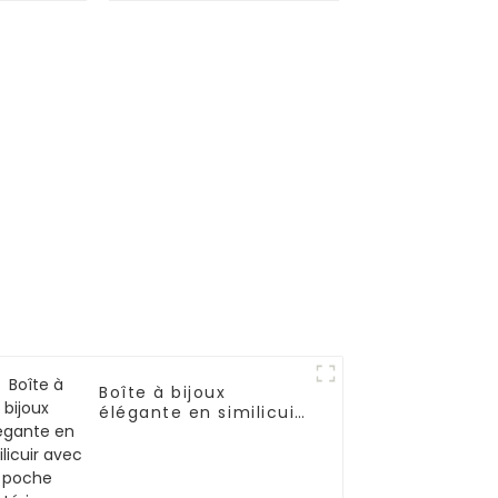
8
Boîte à bijoux
élégante en similicuir
avec poche intérieure
portable | ZG150