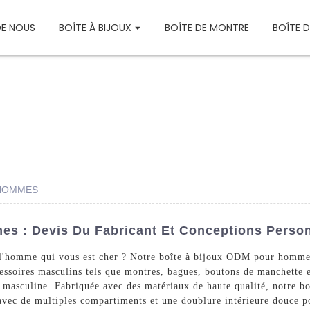
DE NOUS
BOÎTE À BIJOUX
BOÎTE DE MONTRE
BOÎTE 
 HOMMES
es : Devis Du Fabricant Et Conceptions Perso
 l'homme qui vous est cher ? Notre boîte à bijoux ODM pour hommes 
cessoires masculins tels que montres, bagues, boutons de manchette e
 masculine. Fabriquée avec des matériaux de haute qualité, notre bo
vec de multiples compartiments et une doublure intérieure douce po