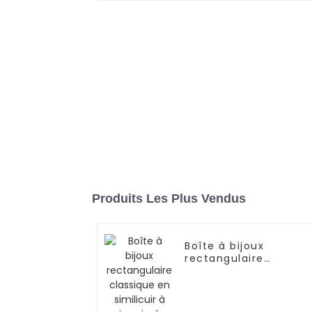
Produits Les Plus Vendus
Boîte à bijoux
rectangulaire
classique en similicui
à imprimé serpent |
ZG091