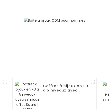
| ZG007
| ZG01
Coffret à bijoux en PU
à 5 niveaux avec
r
similicuir effet lézard
| ZG106