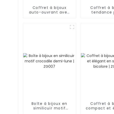
Coffret à bijoux
Coffret à b
auto-ouvrant avec
tendance 
coutures diamant et
homme en sim
boîte intérieure |
noir à 2 ni
ZG223
avec 
emplacement
montres et 
BG052
Boîte à bijoux en
Coffret à b
similicuir motif
compact et 
crocodile demi-lune
en similicuir 