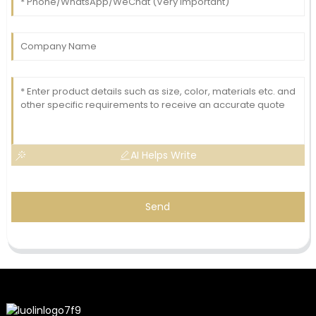
AI Helps Write
Send