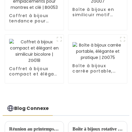
Boîte à bijoux en
similicuir motif
Coffret à bijoux
crocodile demi-
tendance pour
lune | ZG007
homme en
similicuir noir à 2
niveaux avec 6
emplacements
pour montres et clé
| BG053
Boîte à bijoux
Coffret à bijoux
carrée portable,
compact et élégant
élégante et
en similicuir
pratique | ZG075
bicolore | ZG018
Blog Connexe
Réunion au printemps 2025 du Comité exécutif national de Birmingham
Boîte à bijoux rotative élégante : un incontournable pour chaque collection