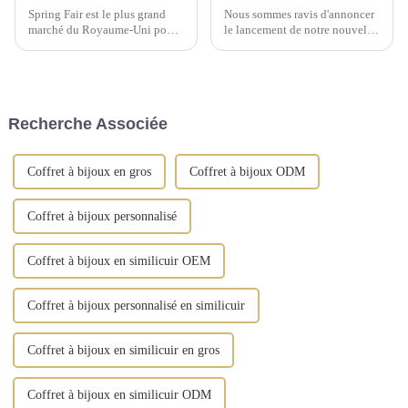
Spring Fair est le plus grand
Nous sommes ravis d'annoncer
marché du Royaume-Uni pour
le lancement de notre nouvelle
les produits de gros pour la
boîte à bijoux rotative, un
maison, les cadeaux, la mode et
ajout raffiné à votre coiffeuse.
les produits du quotidien.
Cette boîte à bijoux est
fabriquée en cuir synthétique
de qualité supérieure et arbore
Recherche Associée
des finitions dorées vintage.
Coffret à bijoux en gros
Coffret à bijoux ODM
Coffret à bijoux personnalisé
Coffret à bijoux en similicuir OEM
Coffret à bijoux personnalisé en similicuir
Coffret à bijoux en similicuir en gros
Coffret à bijoux en similicuir ODM