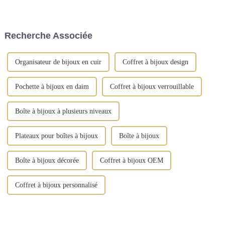
ajout raffiné à votre coiffeuse.
maison, les cadeaux, la mode et
Cette boîte à bijoux est
les produits du quotidien.
fabriquée en cuir synthétique
de qualité supérieure et arbore
Recherche Associée
des finitions dorées vintage.
Organisateur de bijoux en cuir
Coffret à bijoux design
Pochette à bijoux en daim
Coffret à bijoux verrouillable
Boîte à bijoux à plusieurs niveaux
Plateaux pour boîtes à bijoux
Boîte à bijoux
Boîte à bijoux décorée
Coffret à bijoux OEM
Coffret à bijoux personnalisé