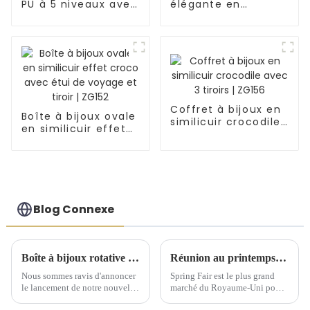
PU à 5 niveaux avec
élégante en
similicuir effet
similicuir avec
lézard | ZG106
poche intérieure
portable | ZG150
Coffret à bijoux en
Boîte à bijoux ovale
similicuir crocodile
en similicuir effet
avec 3 tiroirs |
croco avec étui de
ZG156
voyage et tiroir |
ZG152
Blog Connexe
Boîte à bijoux rotative élégante : un incontournable pour chaque collection
Réunion au printemps 2025 du Comité exécutif national de Birmingham
Nous sommes ravis d'annoncer
Spring Fair est le plus grand
le lancement de notre nouvelle
marché du Royaume-Uni pour
boîte à bijoux rotative, un
les produits de gros pour la