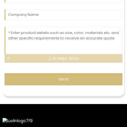
AI Helps Write
Send