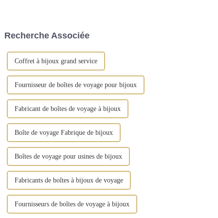
rangement artisanales, conçues
ajout raffiné à votre coiffeuse.
pour sublimer l'art d'offrir et
Cette boîte à bijoux est
d'organiser vos cadeaux. Notre
fabriquée en cuir synthétique
gamme comprend des boîtes à
de qualité supérieure et arbore
Recherche Associée
bijoux, ...
des finitions dorées vintage.
Coffret à bijoux grand service
Fournisseur de boîtes de voyage pour bijoux
Fabricant de boîtes de voyage à bijoux
Boîte de voyage Fabrique de bijoux
Boîtes de voyage pour usines de bijoux
Fabricants de boîtes à bijoux de voyage
Fournisseurs de boîtes de voyage à bijoux