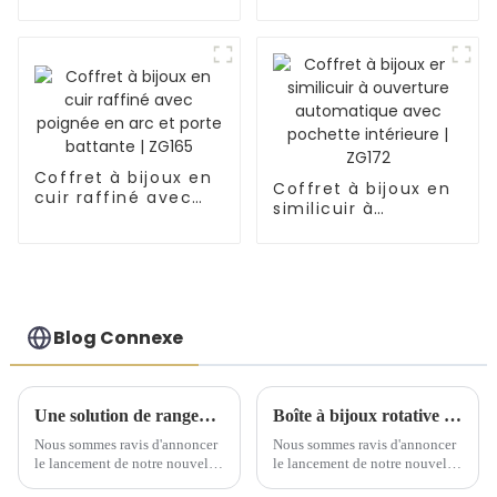
croco avec étui de
ZG156
voyage et tiroir |
ZG152
Coffret à bijoux en
Coffret à bijoux en
cuir raffiné avec
similicuir à
poignée en arc et
ouverture
porte battante |
automatique avec
ZG165
pochette intérieure
| ZG172
Blog Connexe
Une solution de rangement artisanale exquise dévoilée lors d'une conférence de lancement de nouveaux produits
Boîte à bijoux rotative élégante : un incontournable pour chaque collection
Nous sommes ravis d'annoncer
Nous sommes ravis d'annoncer
le lancement de notre nouvelle
le lancement de notre nouvelle
gamme de solutions de
boîte à bijoux rotative, un