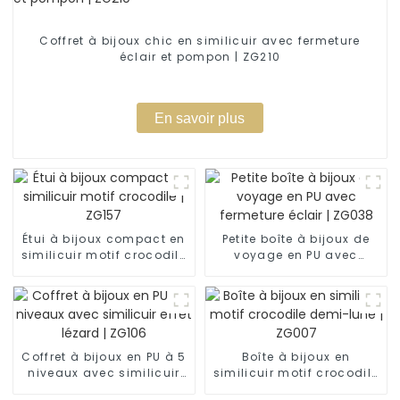
Coffret à bijoux chic en similicuir avec fermeture
éclair et pompon | ZG210
En savoir plus
Étui à bijoux compact en
Petite boîte à bijoux de
similicuir motif crocodile
voyage en PU avec
| ZG157
fermeture éclair | ZG038
Coffret à bijoux en PU à 5
Boîte à bijoux en
niveaux avec similicuir
similicuir motif crocodile
effet lézard | ZG106
demi-lune | ZG007