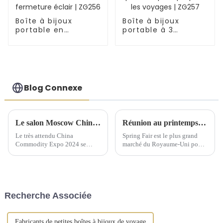
Boîte à bijoux
Boîte à bijoux
portable en
portable à 3
similicuir en forme
niveaux, petite et
de cœur avec
pratique pour les
fermeture éclair |
voyages | ZG257
ZG256
Blog Connexe
Le salon Moscow China Commodity Expo 2024 présente des solutions de stockage de qualité supérieure
Réunion au printemps 2025 du Comité exécutif national de Birmingham
Le très attendu China
Spring Fair est le plus grand
Commodity Expo 2024 se
marché du Royaume-Uni pour
tiendra au « Centre
les produits de gros pour la
d'exposition » IEC à Moscou
maison, les cadeaux, la mode et
du 9 au 11 septembre. Cet
les produits du quotidien.
événement prestigieux offrira
aux fabricants chinois...
Recherche Associée
Fabricants de petites boîtes à bijoux de voyage