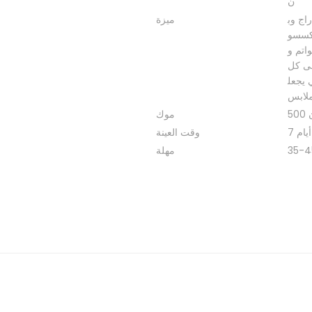
ن
اج وب
ميزة
إكسسو
اتم و
لى كل
 يجعل
موك
7 أيام
وقت العينة
مهلة