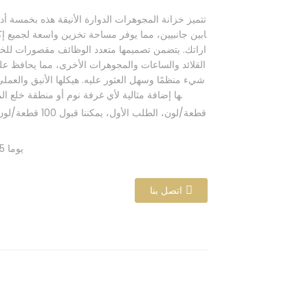
تتميز خزانة المجوهرات الدوارة الأنيقة هذه بخمسة أدر
ابين جانبيين، مما يوفر مساحة تخزين واسعة لجميع 
اراتك. يتضمن تصميمها متعدد الوظائف مقصورات للخو
القلائد والساعات والمجوهرات الأخرى، مما يحافظ ع
شيء منظمًا وسهل العثور عليه. هيكلها الأنيق والعملي
ها إضافة مثالية لأي غرفة نوم أو منطقة خلع الملابس.
500 قطعة/لون، الطلب الأول، يمكننا قبول 100 قطعة/لون
35-45 يوما
اتصل بنا