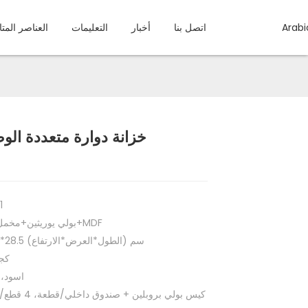
Arabi
اتصل بنا
أخبار
التعليمات
العناصر المت
خزانة دوارة متعددة ال
Load
Load
1
بولي يوريثين+مخمل ناعم+MDF
22*15*28.5 سم (الطول*العرض*الارتفاع)
2.8 
اسود،