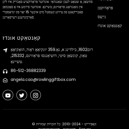
סוזשאָו, אַ שטאָט לעבן שאַנגהאַי. אונדזער פּראָדוקציע פאַבריק איז ליגן
אין גואַנגדאָנג פּראַווינס, טשיינאַ. אונדזער פירמע איז אַ פאַכמאַן
פּראָדוקטן
פאַבריקאַנט פון צירונג קעסטל מיט איבער 15 יאָר פון ינדאַסטרי
נייַעס
פֿאַרבונדענע דערפאַרונג.
קאָנטאַקט אונדז
קאָנטאַקט אונדז
רום1602, בילדינג א, נאָ.359 יונקיאַאָ ראָוד, הואַקיאַאָ
טאַון, קונשאַן סיטי, דזשיאַנגסו פּראַווינס, 215332,
טשיינאַ.
86-512-36882339
angela.cao@rowlinggiftbox.com
© קאַפּירייט - 2010-2024: כל הזכויות שמורות.