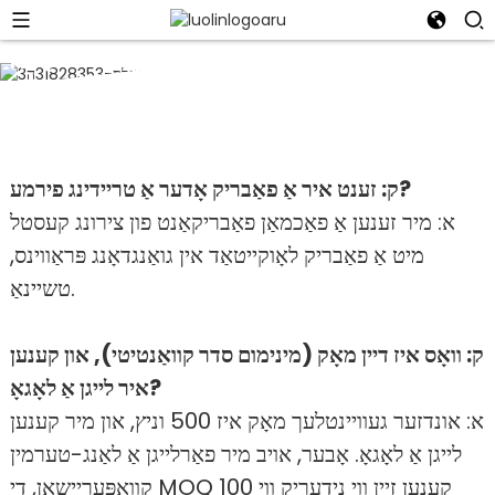
FAQ
Suzhou Rowling Gift Box Co., Ltd.
ק: זענט איר אַ פאַבריק אָדער אַ טריידינג פירמע?
א: מיר זענען אַ פאַכמאַן פאַבריקאַנט פון צירונג קעסטל
מיט אַ פאַבריק לאָוקייטאַד אין גואַנגדאָנג פּראַווינס,
טשיינאַ.
ק: וואָס איז דיין מאָק (מינימום סדר קוואַנטיטי), און קענען
איר לייגן אַ לאָגאָ?
א: אונדזער געוויינטלעך מאָק איז 500 וניץ, און מיר קענען
לייגן אַ לאָגאָ. אָבער, אויב מיר פאַרלייגן אַ לאַנג-טערמין
קוואַפּעריישאַן, די MOQ קענען זיין ווי נידעריק ווי 100