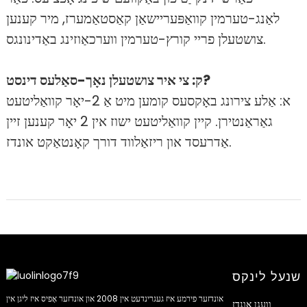
לאַנג-טערמין קוואַפּעריישאַן קאַסטאַמערז, מיר קענען
צושטעלן פריי קורץ-טערמין ווערכאַוזינג באַדינונגס.
ק: צי איר צושטעלן נאָך-סאַלעס דינסט?
א: אַלע צירונג באָקסעס קומען מיט אַ 2-יאָר קוואַליטעט
גאַראַנטירן. קיין קוואַליטעט ישוז אין 2 יאָר קענען זיין
אַדרעסד און ריזאַלווד דורך קאָנטאַקט אונדז.
שנעל לינקס
אונדזער פירמע איז געגרינדעט אין 2008 און אונדזער אָפיס איז ליגן אין
וועגן אונדז