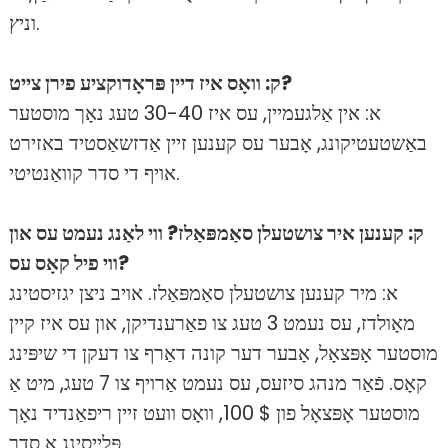
וניץ.
ק: וואָס איז דיין פּראָדוקציע פירן צייט?
א: אין אַלגעמיין, עס איז 30-40 טעג נאָך מוסטער
באַשטעטיקונג, אָבער עס קענען זיין אַדזשאַסטיד באזירט
אויף די סדר קוואַנטיטי.
ק: קענען איר צושטעלן סאַמפּאַלז? ווי לאַנג נעמט עס און
ווי פיל קאָס עס?
א: מיר קענען צושטעלן סאַמפּאַלז. אויב ניצן יגזיסטינג
מאָולדז, עס נעמט 3 טעג צו פאַרענדיקן, און עס איז קיין
מוסטער אָפּצאָל, אָבער דער קונה דאַרף צו דעקן די שיפּינג
קאָס. פֿאַר מנהג סיזעס, עס נעמט אַרויף צו 7 טעג, מיט אַ
מוסטער אָפּצאָל פון $ 100, וואָס וועט זיין ריפאַנדיד נאָך
פּלייסינג אַ סדר.