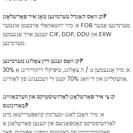
ק: וואָס האַנדל טערמינען טאָן איר פאָרשלאָגן?
א: מיר יוזשאַוואַלי אַרבעטן אונטער FOB טערמינען אָבער
קענען אויך אָננעמען CIF, DDP, DDU און EXW
טערמינען.
ק: וואָס זענען דיין צאָלונג טערמינען?
א: מיר אָננעמען ט / ה צאָלונג, טיפּיקלי ריקוויירינג אַ 30%
אַוועקלייגן און די וואָג 70% קעגן די רעכענונג פון לאָודינג.
ק: צי איר פאָרשלאָגן לאַדזשיסטיקס און ווערכאַוזינג
באַדינונגס?
א: מיר האָבן לאַנג-טערמין קוואַפּעריישאַן מיט
לאַדזשיסטיקס קאָמפּאַניעס און קענען פאָרשלאָגן אַ
פאַרשיידנקייַט פון באַקוועם שיפּינג אָפּציעס. פֿאַר