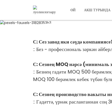
ӨЙ
АКШ ТУРЫНДА
Сораулар
Сучжоу Роулинг Бүләк Бокс ООО
С: Сез завод яки сәүдә компаниясе
:: Без - профессиональ зәркән әйбе
С: Сезнең MOQ нәрсә (минималь з
:: Безнең гадәти MOQ 500 берәмлек,
MOQ 100 берәмлек кебек түбән бул
С: Сезнең производство вакыты н
:: Гадәттә, үрнәк расланганнан соң