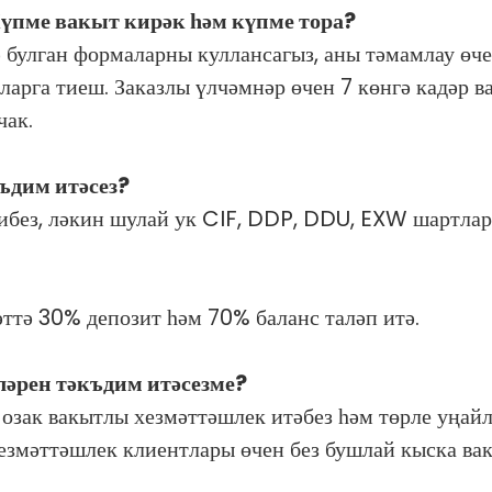
Күпме вакыт кирәк һәм күпме тора?
дә булган формаларны куллансагыз, аны тәмамлау өче
арга тиеш. Заказлы үлчәмнәр өчен 7 көнгә кадәр ва
чак.
ъдим итәсез?
ибез, ләкин шулай ук ​​CIF, DDP, DDU, EXW шартлар
адәттә 30% депозит һәм 70% баланс таләп итә.
тләрен тәкъдим итәсезме?
н озак вакытлы хезмәттәшлек итәбез һәм төрле уңа
хезмәттәшлек клиентлары өчен без бушлай кыска ва