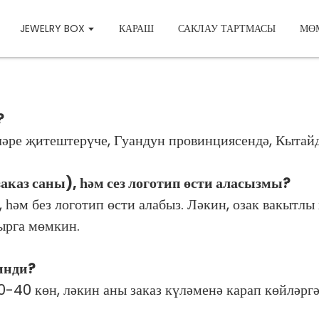
JEWELRY BOX
КАРАШ
САКЛАУ ТАРТМАСЫ
МӨМ
?
рләре җитештерүче, Гуандун провинциясендә, Кытай
аказ саны), һәм сез логотип өсти аласызмы?
 һәм без логотип өсти алабыз. Ләкин, озак вакытл
ырга мөмкин.
инди?
 30-40 көн, ләкин аны заказ күләменә карап көйләрг