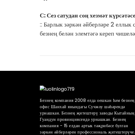
С: Сез сатудан соң хезмәт күрсәтәс
:: Барлык зәркән әйберләре 2 еллык
безнең белән элемтәгә кереп чишелә
Безнең компания 2008 елда оешкан һәм безнең
офис Шанхай янындагы Сучжоу шәһәрендә
урнашкан. Безнең җитештерү заводы Кытайның
Гуандун провинциясендә урнашкан. Безнең
компания - 15 елдан артык тәҗрибәсе булган
зәркән әйберләрен профессиональ җитештерүче.