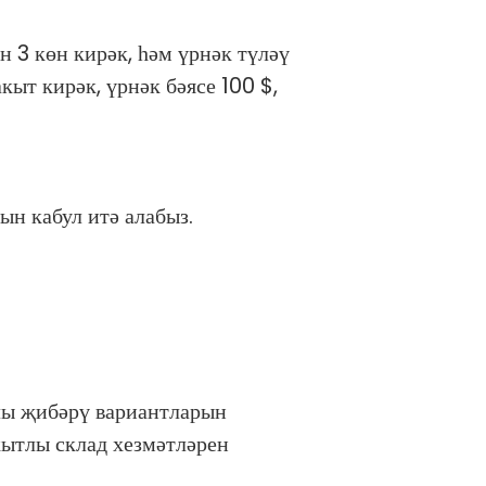
н 3 көн кирәк, һәм үрнәк түләү
кыт кирәк, үрнәк бәясе 100 $,
ын кабул итә алабыз.
йлы җибәрү вариантларын
кытлы склад хезмәтләрен