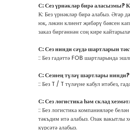
С: Сез үрнәкләр бирә аласызмы? 
К: Без үрнәкләр бирә алабыз. Әгәр 
юк, ләкин клиент җибәрү бәясен капл
заказ биргәннән соң кире кайтарыла
С: Сез нинди сәүдә шартларын тәк
:: Без гадәттә FOB шартларында эшл
С: Сезнең түләү шартлары нинди?
:: Без T / T түләүне кабул итәбез, г
С: Сез логистика һәм склад хезмә
:: Без логистика компанияләре белә
тәкъдим итә алабыз. Озак вакытлы 
күрсәтә алабыз.