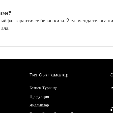
езме?
 сыйфат гарантиясе белән килә. 2 ел эчендә теләсә
 ала.
Тиз Сылтамалар
Э
Безнең Турында
Продукция
Яңалыклар