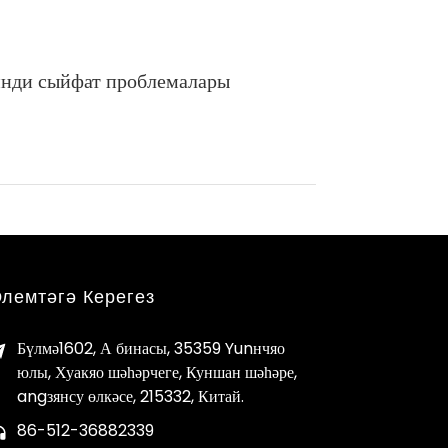
 нинди сыйфат проблемалары
лемтәгә Керегез
Бүлмә1602, А бинасы, 35359 Yunнчяо
юлы, Хуакяо шәһәрчеге, Куншан шәһәре,
angзянсу өлкәсе, 215332, Китай.
86-512-36882339