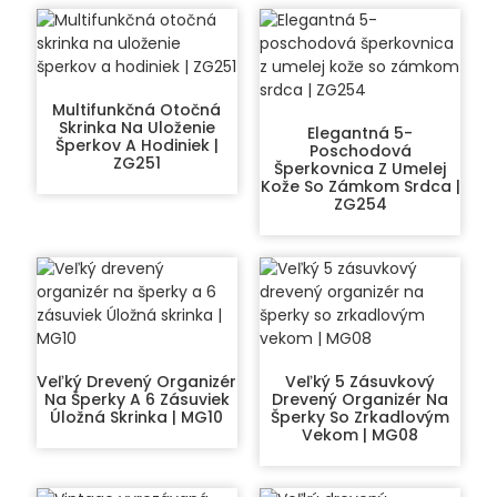
Multifunkčná Otočná
Skrinka Na Uloženie
Elegantná 5-
Šperkov A Hodiniek |
Poschodová
ZG251
Šperkovnica Z Umelej
Kože So Zámkom Srdca |
ZG254
Veľký Drevený Organizér
Veľký 5 Zásuvkový
Na Šperky A 6 Zásuviek
Drevený Organizér Na
Úložná Skrinka | MG10
Šperky So Zrkadlovým
Vekom | MG08