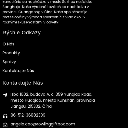
kancelária sa nachádza v meste Suzhou neďaleko
Šanghaja. Naša výrobná továreň sa nachádza v
provincii Guangdong v Číne. Naša spoločnosť je
profesionálny výrobca šperkovníc s viac ako 15-
ročnými skúsenosťami v odvetví.
Rýchle Odkazy
O Nás
Produkty
Správy
Kontaktujte Nás
Kontaktujte Nás
Izba 1602, budova A, č. 359 Yunqiao Road,
mesto Huaqiao, mesto Kunshan, provincia
Jiangsu, 215332, Čína.
86-512-36882339
angela.cao@rowlinggiftbox.com