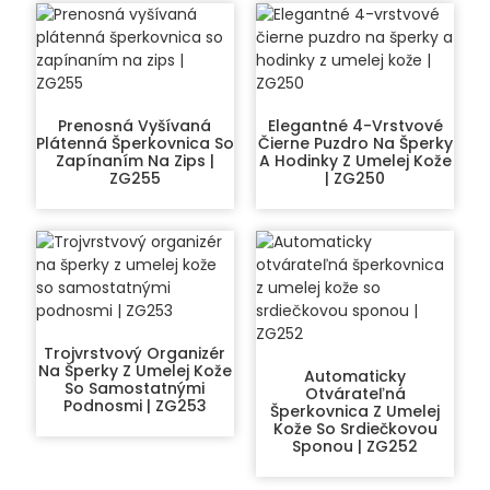
Prenosná Vyšívaná
Elegantné 4-Vrstvové
Plátenná Šperkovnica So
Čierne Puzdro Na Šperky
Zapínaním Na Zips |
A Hodinky Z Umelej Kože
ZG255
| ZG250
Trojvrstvový Organizér
Na Šperky Z Umelej Kože
Automaticky
So Samostatnými
Otvárateľná
Podnosmi | ZG253
Šperkovnica Z Umelej
Kože So Srdiečkovou
Sponou | ZG252