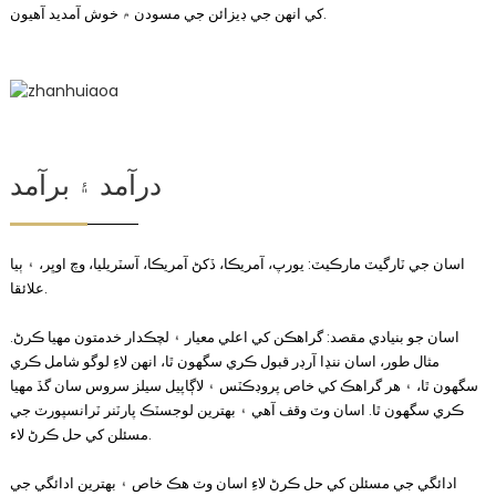
کي انهن جي ڊيزائن جي مسودن ۾ خوش آمديد آهيون.
درآمد ۽ برآمد
اسان جي ٽارگيٽ مارڪيٽ: يورپ، آمريڪا، ڏکڻ آمريڪا، آسٽريليا، وچ اوڀر، ۽ ٻيا
علائقا.
اسان جو بنيادي مقصد: گراهڪن کي اعلي معيار ۽ لچڪدار خدمتون مهيا ڪرڻ.
مثال طور، اسان ننڍا آرڊر قبول ڪري سگھون ٿا، انھن لاءِ لوگو شامل ڪري
سگھون ٿا، ۽ ھر گراهڪ کي خاص پروڊڪٽس ۽ لاڳاپيل سيلز سروس سان گڏ مهيا
ڪري سگھون ٿا. اسان وٽ وقف آهي ۽ بهترين لوجسٽڪ پارٽنر ٽرانسپورٽ جي
مسئلن کي حل ڪرڻ لاء.
ادائگي جي مسئلن کي حل ڪرڻ لاءِ اسان وٽ هڪ خاص ۽ بهترين ادائگي جي