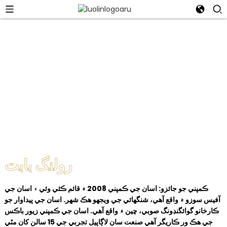
سوزو رولنگ گفٽ باڪس ڪمپني لميٽيڊ
اسان سان شامل ٿيو رولنگ گفٽ باڪس تي جيئن اسان جدت جاري رکون
ٿا، وسعت ڏيون ٿا ۽ دنيا لاءِ غير معمولي پيڪنگنگ حل ڏينداسين.
رولنگ بابت
ڪمپني جو جائزو: اسان جي ڪمپني 2008 ۾ قائم ڪئي وئي ۽ اسان جي
آفيس سوزو ۾ واقع آهي، شنگھائي جي ويجهو هڪ شهر. اسان جي پيداوار جو
ڪارخانو گوائگنڊونگ صوبي، چين ۾ واقع آهي. اسان جي ڪمپني زيور باڪس
جي هڪ ور ڪاريگر آهي صنعت سان لاڳاپيل تجربي جي 15 سالن کان مٿي