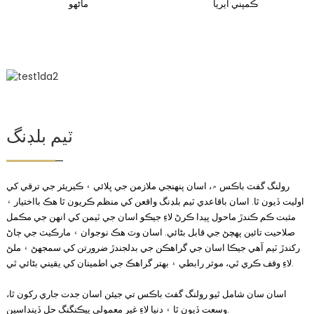
ڪمپني ايريا
ماڻهو
ٽيم بلڊنگ
رولنگ گفٽ باڪس ۾، اسان پنهنجي ملازمن جي ڀلائي ۽ ڪيريئر جي ترقي کي
اوليت ڏيون ٿا. اسان باقاعدي ٽيم بلڊنگ واقعن کي منظم ڪريون ٿا هڪ بااختيار ۽
مثبت ڪم ڪندڙ ماحول پيدا ڪرڻ لاءِ جيڪو اسان جي ٽيمن کي انهن جي مڪمل
صلاحيت تائين پهچڻ جي قابل بڻائي. اسان وٽ هڪ نوجوان ۽ مارڪيٽ جي ڄاڻ
رکندڙ ٽيم آهي جيڪا اسان جي گراهڪن جي بدلجندڙ ضرورتن کي سمجهڻ ۽ ملڻ
لاءِ وقف ڪري ٿي، موثر رابطي ۽ بهتر گراهڪ جي اطمينان کي يقيني بڻائي ٿي.
اسان سان شامل ٿيو رولنگ گفٽ باڪس تي جيئن اسان جدت جاري رکون ٿا،
وسعت ڏيون ٿا ۽ دنيا لاءِ غير معمولي پيڪنگنگ حل ڏينداسين.