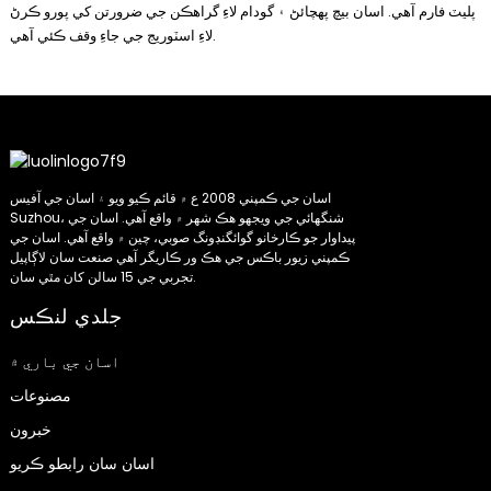
پليٽ فارم آهي. اسان بيچ پهچائڻ ۽ گودام لاءِ گراهڪن جي ضرورتن کي پورو ڪرڻ
لاءِ اسٽوريج جي جاءِ وقف ڪئي آهي.
اسان جي ڪمپني 2008 ع ۾ قائم ڪيو ويو ۽ اسان جي آفيس
Suzhou، شنگھائي جي ويجهو هڪ شهر ۾ واقع آهي. اسان جي
پيداوار جو ڪارخانو گوائگنڊونگ صوبي، چين ۾ واقع آهي. اسان جي
ڪمپني زيور باڪس جي هڪ ور ڪاريگر آهي صنعت سان لاڳاپيل
تجربي جي 15 سالن کان مٿي سان.
جلدي لنڪس
اسان جي باري ۾
مصنوعات
خبرون
اسان سان رابطو ڪريو