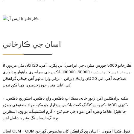
اسان جي ڪارخاني
ڪارخانو 5000 چورس ميٽرن جي ايراضيءَ تي پکڙيل آهي، 120 کان مٿي مزدور، 8
پيداواري لائينون، ۽ 50000-100000 باڪس جي سراسري ماهوار پيداواري
صلاحيت آهي. اتي 20 کان وڌيڪ ڊيزائن ۽ ترقي وارا ماڻهو آهن جيڪي گراهڪن
کي اعليٰ معيار جون خدمتون مهيا ڪن ٿيون.
مکيه پراڊڪٽس آهن: زيور خانه، ميڪ اپ باڪس، واچ باڪس، اسٽوريج باڪس، ۽
ڪجهه پيڪنگنگ گفٽ باڪس. پيداوار جو مکيه مواد مصنوعي چمڙو، MDF، ڪپڙي
جا ڪپڙا، ڪاغذ وغيره آهن. مواد جي ختم ٿيڻ ۾ گرم اسٽيمپنگ، يو وي، اسڪرين
پرنٽنگ، ايمباسنگ وغيره شامل آهن.
اسان OEM ۽ ODM قبول ڪندا آهيون، ۽ اسان پڻ گراهڪن کان مخصوص گهرجن