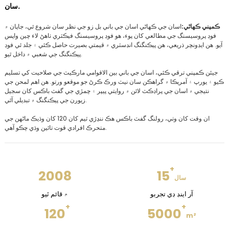
سان.
ڪمپني ڪهاڻي:
اسان جي ڪهاڻي اسان جي باني بل زو جي نظر سان شروع ٿي، جاپان ۾
فوڊ پروسيسنگ جي مطالعي کان پوء، هو فوڊ پروسيسنگ فيڪٽري ٺاهڻ لاء چين واپس
آيو. هن ايڊونچر ذريعي، هن پيڪنگنگ انڊسٽري ۾ قيمتي بصيرت حاصل ڪئي ۽ جلد ئي فوڊ
پيڪنگنگ جي شعبي ۾ داخل ٿيو.
جيئن ڪمپني ترقي ڪئي، اسان جي باني بين الاقوامي مارڪيٽ جي صلاحيت کي تسليم
ڪيو ۽ يورپ ۽ آمريڪا ۾ گراهڪن سان نيٽ ورڪ ڪرڻ جو موقعو ورتو. هن اهم لمحن جي
نتيجي ۾ اسان جي پراڊڪٽ لائن ۾ روايتي پيپر ۽ چمڙي جي گفٽ باڪس کان سجيل
زيورن جي پيڪنگنگ ۾ تبديلي آئي.
ان وقت کان وٺي، رولنگ گفٽ باڪس هڪ ننڍڙي ٽيم کان 120 کان وڌيڪ ماڻهن جي
متحرڪ افرادي قوت تائين وڌي چڪو آهي.
+
2008
15
سال
آر اينڊ ڊي تجربو
۾ قائم ٿيو
+
+
120
5000
m²