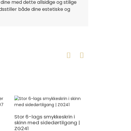
ine med dette allsidige og stilige
sstiller både dine estetiske og
Stor 6-lags smykkeskrin i
Elegant 5-lags s
skinn med sidedørtilgang |
kunstskinn med h
ZG241
ZG254