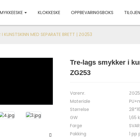
MYKKEESKE
KLOKKESKE
OPPBEVARINGSBOKS
TILGJE
 I KUNSTSKINN MED SEPARATE BRETT | ZG253
Tre-lags smykker i ku
Loading...
Loading...
ZG253
Varenr.
ZG25
Materiale
PU+m
Størrelse
28*1
GW
1,65 
Farge
SVART
Pakking
1 pp