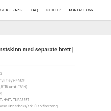
NGELIGE VARER
FAQ
NYHETER
KONTAKT OSS
nstskinn med separate brett |
Load
Load
3
yk fløyel+MDF
6,5*15 cm(L*B*H)
kg
, HVIT, TILPASSET
 pose+innerboks/stk, 8 stk/kartong