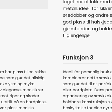
laget har et lokk med 
metall, ideell for sikk
øredobber og andre sm
god plass til halskjed
gjenstander, og holder
tilgjengelige.
Funksjon 3
m har plass til en rekke
Ideell for personlig bru
oe som gjør det allsidig
kombinerer dette smykkes
slanke ytre og myke
som gjør det til et perfek
 av eleganse, men sikrer
eller bordplate. Dens pra
mot riper og skader.
organisering av smykkeko
utstilt på en bordplate,
holdbare konstruksjon si
er plass med sin
beskyttelse for dine dyr