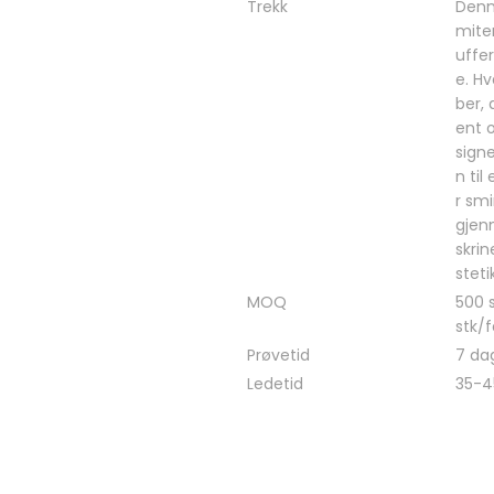
Trekk
Denn
mite
uffer
e. Hv
ber,
ent o
signe
n til
r sm
gjen
skri
steti
MOQ
500 s
stk/
Prøvetid
7 da
Ledetid
35-4