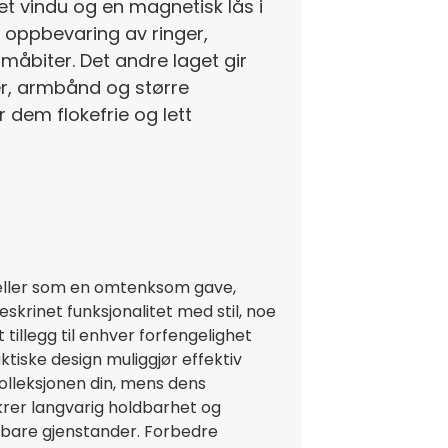
et vindu og en magnetisk lås i
er oppbevaring av ringer,
åbiter. Det andre laget gir
er, armbånd og større
 dem flokefrie og lett
k eller som en omtenksom gave,
krinet funksjonalitet med stil, noe
t tillegg til enhver forfengelighet
ktiske design muliggjør effektiv
lleksjonen din, mens dens
krer langvarig holdbarhet og
ebare gjenstander. Forbedre