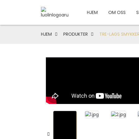
HJEM
OM OSS
S
HJEM
PRODUKTER
TRE-LAGS SMYKKER
Loading...
Loading...