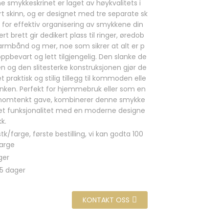
e smykkeskrinet er laget av høykvalitets i
rt skinn, og er designet med tre separate sk
 for effektiv organisering av smykkene din
ert brett gir dedikert plass til ringer, øredob
 armbånd og mer, noe som sikrer at alt er p
ppbevart og lett tilgjengelig. Den slanke de
n og den slitesterke konstruksjonen gjør de
 et praktisk og stilig tillegg til kommoden elle
inken. Perfekt for hjemmebruk eller som en
nomtenkt gave, kombinerer denne smykke
net funksjonalitet med en moderne designe
kk.
tk/farge, første bestilling, vi kan godta 100
farge
ger
5 dager
KONTAKT OSS