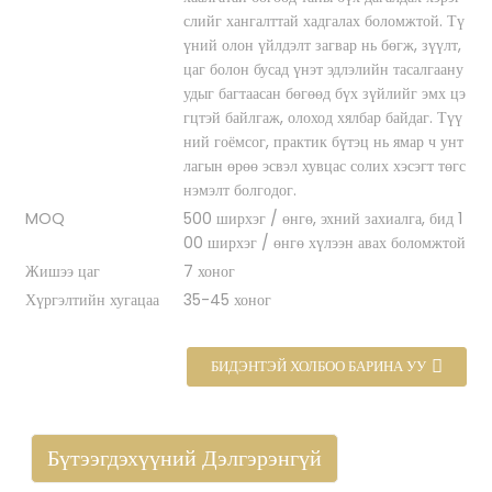
слийг хангалттай хадгалах боломжтой. Тү
үний олон үйлдэлт загвар нь бөгж, зүүлт,
цаг болон бусад үнэт эдлэлийн тасалгаану
удыг багтаасан бөгөөд бүх зүйлийг эмх цэ
гцтэй байлгаж, олоход хялбар байдаг. Түү
ний гоёмсог, практик бүтэц нь ямар ч унт
лагын өрөө эсвэл хувцас солих хэсэгт төгс
нэмэлт болгодог.
MOQ
500 ширхэг / өнгө, эхний захиалга, бид 1
00 ширхэг / өнгө хүлээн авах боломжтой
Жишээ цаг
7 хоног
Хүргэлтийн хугацаа
35-45 хоног
БИДЭНТЭЙ ХОЛБОО БАРИНА УУ
Бүтээгдэхүүний Дэлгэрэнгүй