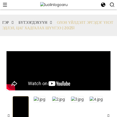
ГЭР
БҮТЭЭГДЭХҮҮН
ОЛОН ҮЙЛДЭЛТ ЭРГЭДЭГ ҮНЭТ
ЭДЛЭЛ, ЦАГ ХАДГАЛАХ ШҮҮГЭЭ | ZG251