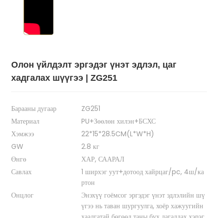
Олон үйлдэлт эргэдэг үнэт эдлэл, цаг
хадгалах шүүгээ | ZG251
Барааны дугаар
ZG251
Материал
PU+Зөөлөн хилэн+БСХС
Хэмжээ
22*15*28.5CM(L*W*H)
GW
2.8 кг
Өнгө
ХАР, СААРАЛ
Савлах
1 ширхэг уут+дотоод хайрцаг/pc, 4ш/ка
ртон
Онцлог
Энэхүү гоёмсог эргэдэг үнэт эдлэлийн шү
үгээ нь таван шургуулга, хоёр хажуугийн
хаалгатай бөгөөд таны бүх дагалдах хэрэг