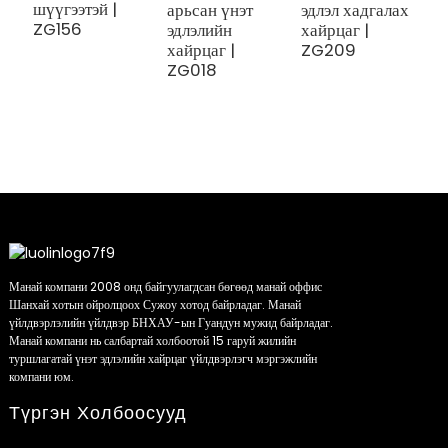
шүүгээтэй |
арьсан үнэт
эдлэл хадгалах
ө
ZG156
эдлэлийн
хайрцаг |
а
хайрцаг |
ZG209
э
ZG018
х
Z
Манай компани 2008 онд байгуулагдсан бөгөөд манай оффис
Шанхай хотын ойролцоох Сужоу хотод байрладаг. Манай
үйлдвэрлэлийн үйлдвэр БНХАУ-ын Гуандун мужид байрладаг.
Манай компани нь салбартай холбоотой 15 гаруй жилийн
туршлагатай үнэт эдлэлийн хайрцаг үйлдвэрлэгч мэргэжлийн
компани юм.
Түргэн Холбоосууд