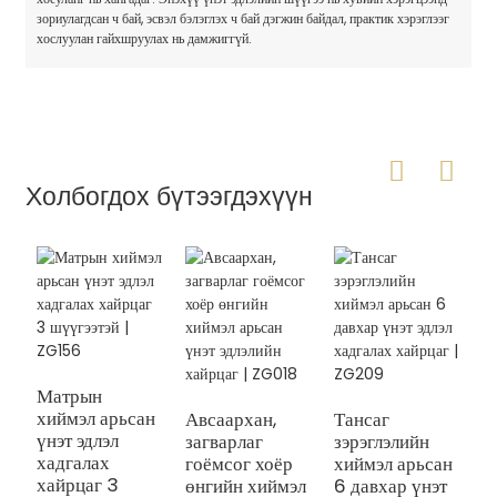
зориулагдсан ч бай, эсвэл бэлэглэх ч бай дэгжин байдал, практик хэрэглээг
хослуулан гайхшруулах нь дамжиггүй.
Холбогдох бүтээгдэхүүн
Матрын
хиймэл арьсан
Авсаархан,
Тансаг
үнэт эдлэл
загварлаг
зэрэглэлийн
М
хадгалах
гоёмсог хоёр
хиймэл арьсан
х
хайрцаг 3
өнгийн хиймэл
6 давхар үнэт
с