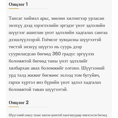
Онцлог 1
Тансаг хиймэл арьс, зөөлөн хилэнгээр урласан
энэхүү дээд зэрэглэлийн эргэдэг үнэт эдлэлийн
шүүгээг ашиглан үнэт эдлэлийн хадгалах сангаа
дээшлүүлээрэй. Гоёмсог хувцасны шүүгээтэй
төстэй энэхүү шүүгээ нь суурь дээр
суурилагдсан бөгөөд 360 градус эргүүлэх
боломжтой бөгөөд таны үнэт эдлэлийг
хялбархан авах боломжийг олгоно. Шүүгээний
урд талд жижиг бөгжөөс эхлээд том бугуйвч,
гархи хүртэл янз бүрийн үнэт эдлэл хадгалах
боломжтой таван шүүгээтэй.
Онцлог 2
Шүүгээний хажуу талыг шилэн цонхтой хаалгануудаар чимэглэсэн бөгөөд