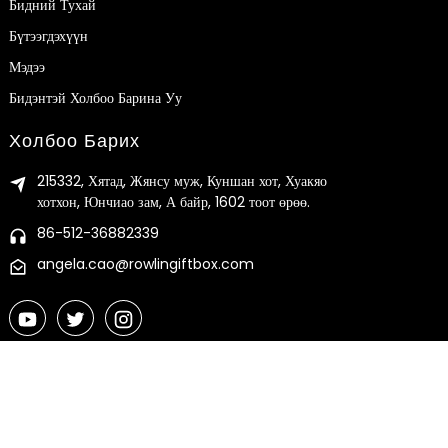
Бидний Тухай
Бүтээгдэхүүн
Мэдээ
Бидэнтэй Холбоо Барина Уу
Холбоо Барих
215332, Хятад, Жянсу муж, Куншан хот, Хуакяо
хотхон, Юнчиао зам, А байр, 1602 тоот өрөө.
86-512-36882339
angela.cao@rowlingiftbox.com
© Зохиогчийн эрх - 2010-2024 : Бүх эрх хуулиар хамгаалагдсан.
Сайтын газрын зураг
-
Сайтын газрын зураг Транс
-
Топ хайлт