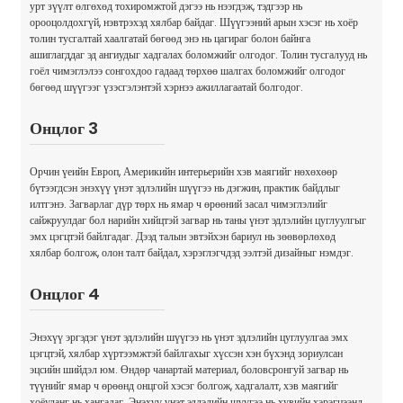
урт зүүлт өлгөхөд тохиромжтой дэгээ нь нээгдэж, тэдгээр нь
орооцолдохгүй, нэвтрэхэд хялбар байдаг. Шүүгээний арын хэсэг нь хоёр
толин тусгалтай хаалгатай бөгөөд энэ нь цагираг болон байнга
ашиглагддаг эд ангиудыг хадгалах боломжийг олгодог. Толин тусгалууд нь
гоёл чимэглэлээ сонгохдоо гадаад төрхөө шалгах боломжийг олгодог
бөгөөд шүүгээг үзэсгэлэнтэй хэрнээ ажиллагаатай болгодог.
Онцлог 3
Орчин үеийн Европ, Америкийн интерьерийн хэв маягийг нөхөхөөр
бүтээгдсэн энэхүү үнэт эдлэлийн шүүгээ нь дэгжин, практик байдлыг
илтгэнэ. Загварлаг дүр төрх нь ямар ч өрөөний засал чимэглэлийг
сайжруулдаг бол нарийн хийцтэй загвар нь таны үнэт эдлэлийн цуглуулгыг
эмх цэгцтэй байлгадаг. Дээд талын эвтэйхэн бариул нь зөөвөрлөхөд
хялбар болгож, олон талт байдал, хэрэглэгчдэд ээлтэй дизайныг нэмдэг.
Онцлог 4
Энэхүү эргэдэг үнэт эдлэлийн шүүгээ нь үнэт эдлэлийн цуглуулгаа эмх
цэгцтэй, хялбар хүртээмжтэй байлгахыг хүссэн хэн бүхэнд зориулсан
эцсийн шийдэл юм. Өндөр чанартай материал, боловсронгуй загвар нь
түүнийг ямар ч өрөөнд онцгой хэсэг болгож, хадгалалт, хэв маягийг
хоёуланг нь хангадаг. Энэхүү үнэт эдлэлийн шүүгээ нь хувийн хэрэгцээнд