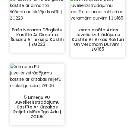
Pašatverama Dārglietu
Izsmalcināta Ādas
Kastīte Ar Dimanta
Juvelierizstrādājumu
Šūšanu Ar Iekšējo Kastīti
Kastīte Ar Arkas Rokturi
| ZG223
Un Veramām Durvīm |
ZG165
5 Līmeņu PU
Juvelierizstrādājumu
Kastīte Ar Ķirzakas
Reljefu Mākslīgo Ādu |
ZG106